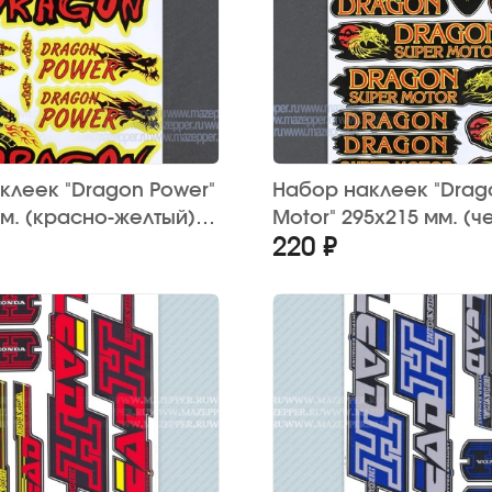
клеек "Dragon Power"
Набор наклеек "Drag
мм. (красно-желтый)
Motor" 295х215 мм. (ч
220 ₽
красный) 12 шт.