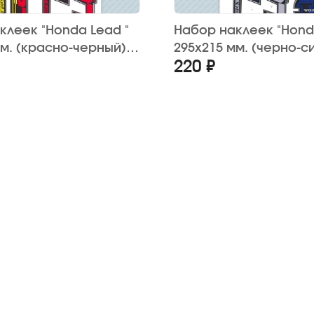
клеек "Honda Lead "
Набор наклеек "Hond
мм. (красно-черный)
295х215 мм. (черно-си
220 ₽
шт.)