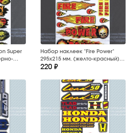
on Super
Набор наклеек "Fire Power"
ерно-
295х215 мм. (желто-красный)
220 ₽
12 шт.