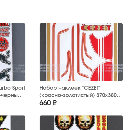
urbo Sport
Набор наклеек "CEZET"
о-черный)
(красно-золотистый) 370х380
660 ₽
мм. (10 шт.)