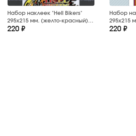
Набор наклеек "Hell Bikers"
Набор на
295х215 мм. (желто-красный)
295х215 
220 ₽
220 ₽
12 шт.
(6 шт.)