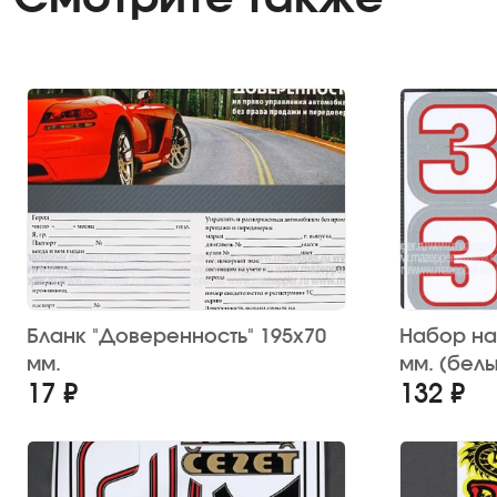
Бланк "Доверенность" 195х70
Набор нак
мм.
мм. (бел
17 ₽
132 ₽
окантовко