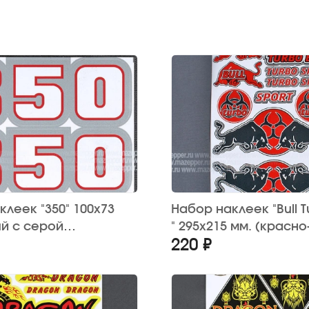
леек "350" 100х73
Набор наклеек "Bull T
ый с серой
" 295х215 мм. (красн
220 ₽
й) 2 шт.
15 шт.