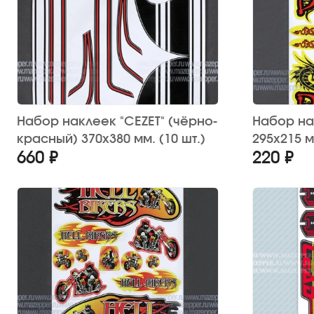
Набор наклеек "CEZET" (чёрно-
Набор на
красный) 370х380 мм. (10 шт.)
295х215 
660 ₽
220 ₽
12 шт.