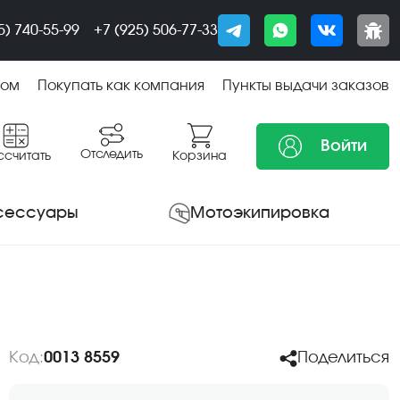
5) 740-55-99
+7 (925) 506-77-33
том
Покупать как компания
Пункты выдачи заказов
Войти
Отследить
ссчитать
Корзина
сессуары
Мотоэкипировка
Код:
0013 8559
Поделиться