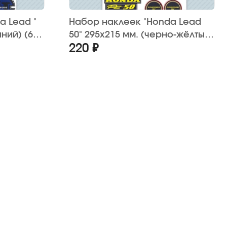
a Lead "
Набор наклеек "Honda Lead
ний) (6
50" 295х215 мм. (черно-жёлтый)
220 ₽
(20 шт.)