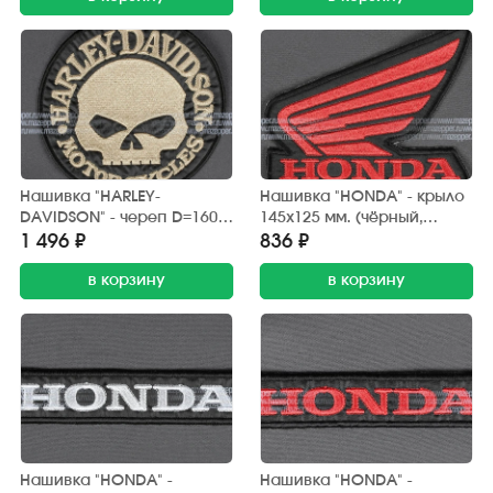
Нашивка "HARLEY-
Нашивка "HONDA" - крыло
DAVIDSON" - череп D=160
145х125 мм. (чёрный,
мм. (чёрный, бежевый)
красный)
1 496 ₽
836 ₽
в корзину
в корзину
Нашивка "HONDA" -
Нашивка "HONDA" -