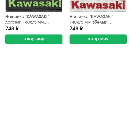
Нашивка "KAWASAKI" -
Нашивка "KAWASAKI"
логотип 140х75 мм.
140х75 мм. (белый,
(чёрный, зелёный)
красный)
748 ₽
748 ₽
в корзину
в корзину