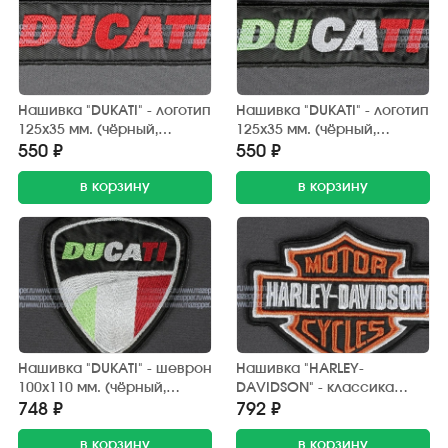
Нашивка "DUKATI" - логотип
Нашивка "DUKATI" - логотип
125х35 мм. (чёрный,
125х35 мм. (чёрный,
красный)
красный, белый, зелёный)
550 ₽
550 ₽
в корзину
в корзину
Нашивка "DUKATI" - шеврон
Нашивка "HARLEY-
100х110 мм. (чёрный,
DAVIDSON" - классика
красный, белый, зелёный)
125х100 мм. (чёрный,
748 ₽
792 ₽
белый, оранжевый)
в корзину
в корзину