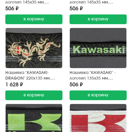
логотип 145х35 мм.
логотип 145х35 мм.
(чёрный, белый)
(чёрный, красный)
506 ₽
506 ₽
в корзину
в корзину
Нашивка "KAWASAKI-
Нашивка "KAWASAKI" -
DRAGON" 220х135 мм.
логотип 135х35 мм.
(чёрный, красный,
(чёрный, зелёный)
1 628 ₽
506 ₽
бежевый)
в корзину
в корзину