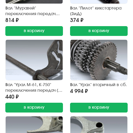
Вал "Муравей"
Вал "Пилот" кикстартера
переключения передач
(ЗиД)
(Китай)
814 ₽
374 ₽
в корзину
в корзину
Вал "Урал М-61, К-750"
Вал "Урал" вторичный в сб.
переключения передач (с
4 994 ₽
сектором)
440 ₽
в корзину
в корзину