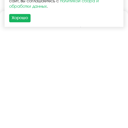
сайт, вы соглашаетесь с
политикой сбора и
обработки данных
.
Хорошо
Каталог
Поиск
Корзина
Войти
+7 (925) 740-55-99
+7 (925) 506-77-33
Услуги
Покупателям
Оптовая продажа
Запчасти в наличии