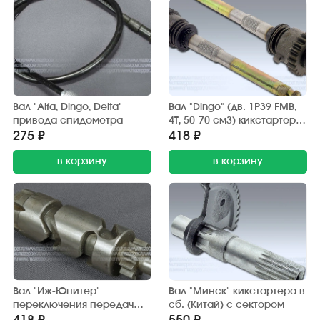
Вал "Alfa, Dingo, Delta"
Вал "Dingo" (дв. 1P39 FMB,
привода спидометра
4Т, 50-70 см3) кикстартера
в сб. (TATA)
275 ₽
418 ₽
в корзину
в корзину
Вал "Иж-Юпитер"
Вал "Минск" кикстартера в
переключения передач
сб. (Китай) с сектором
(червячный)