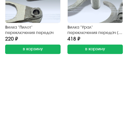
Вилка "Пилот"
Вилка "Урал"
переключения передач
переключения передач (1-
2 пер.)
220 ₽
418 ₽
в корзину
в корзину