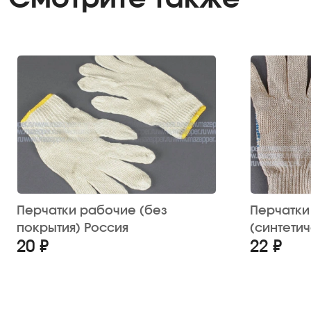
Перчатки рабочие (без
Перчатки
покрытия) Россия
(синтети
20 ₽
22 ₽
одностор
Россия