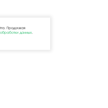
йта. Продолжая
 обработки данных
.
Услуги
Покупател
упления
Оптовая продажа
Запчасти в нали
ющие
Розничная продажа
Варианты доста
Товары Почтой России
Способы оплат
ы
Доставка Mazepper
Покупать как ко