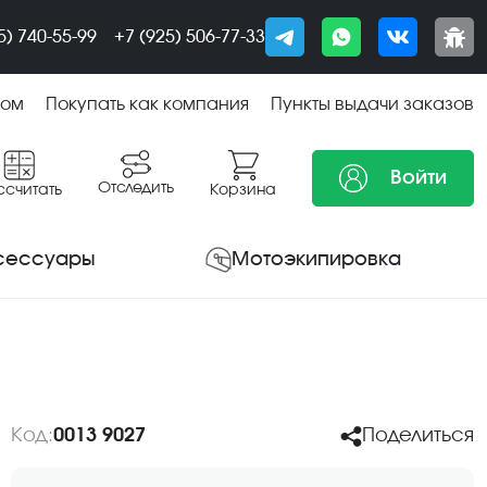
5) 740-55-99
+7 (925) 506-77-33
том
Покупать как компания
Пункты выдачи заказов
Войти
Отследить
ссчитать
Корзина
сессуары
Мотоэкипировка
Код:
0013 9027
Поделиться