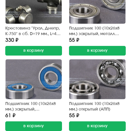
Крестовина "Урал, Днепр,
Подшипник 100 (10х26х8
К-750" в сб. D=19 мм., L=44,6
мм.) закрытый, металл
мм. (Росавтостандарт)
(АПП)
330 ₽
55 ₽
в корзину
в корзину
Подшипник 100 (10х26х8
Подшипник 100 (10х26х8
мм.) закрытый,
мм.) открытый (АПП)
обрезиненный (АПП)
61 ₽
55 ₽
в корзину
в корзину