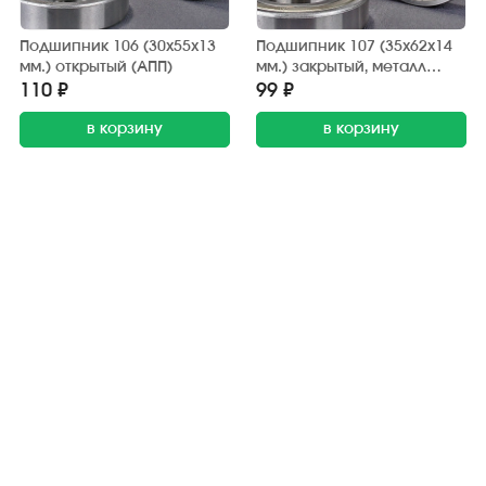
Подшипник 106 (30х55х13
Подшипник 107 (35х62х14
мм.) открытый (АПП)
мм.) закрытый, металл
(АПП)
110 ₽
99 ₽
в корзину
в корзину