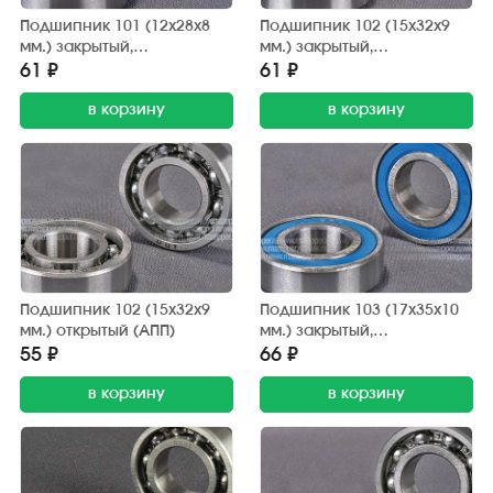
Подшипник 101 (12х28х8
Подшипник 102 (15х32х9
мм.) закрытый,
мм.) закрытый,
обрезиненный (АПП)
обрезиненный (АПП)
61 ₽
61 ₽
в корзину
в корзину
Подшипник 102 (15х32х9
Подшипник 103 (17х35х10
мм.) открытый (АПП)
мм.) закрытый,
обрезиненный (АПП)
55 ₽
66 ₽
в корзину
в корзину