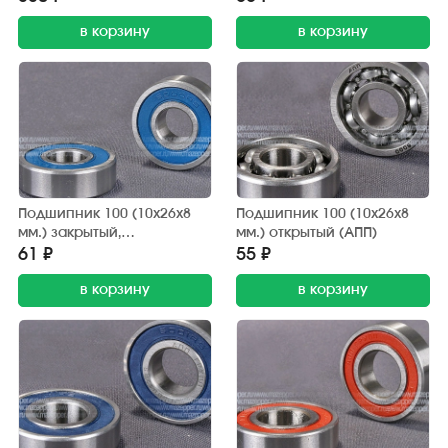
в корзину
в корзину
Подшипник 100 (10х26х8
Подшипник 100 (10х26х8
мм.) закрытый,
мм.) открытый (АПП)
обрезиненный (АПП)
61 ₽
55 ₽
в корзину
в корзину