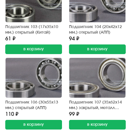
Подшипник 103 (17х35х10
Подшипник 104 (20х42х12
мм.) открытый (Китай)
мм.) открытый (АПП)
61 ₽
94 ₽
в корзину
в корзину
Подшипник 106 (30х55х13
Подшипник 107 (35х62х14
мм.) открытый (АПП)
мм.) закрытый, металл
(АПП)
110 ₽
99 ₽
в корзину
в корзину