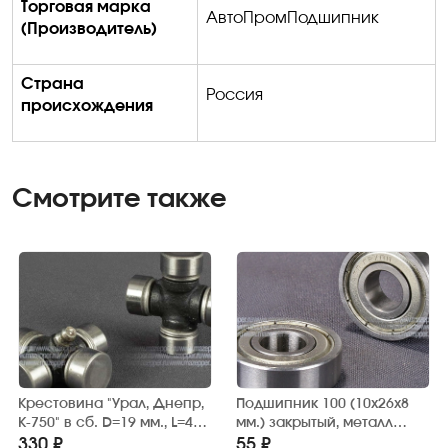
Торговая марка
АвтоПромПодшипник
(Производитель)
Страна
Россия
происхождения
Смотрите также
Крестовина "Урал, Днепр,
Подшипник 100 (10х26х8
К-750" в сб. D=19 мм., L=44,6
мм.) закрытый, металл
мм. (Росавтостандарт)
(АПП)
330 ₽
55 ₽