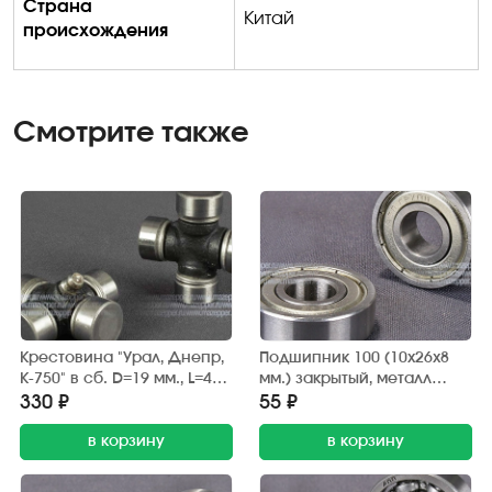
Страна
Китай
происхождения
Смотрите также
Крестовина "Урал, Днепр,
Подшипник 100 (10х26х8
К-750" в сб. D=19 мм., L=44,6
мм.) закрытый, металл
мм. (Росавтостандарт)
(АПП)
330 ₽
55 ₽
в корзину
в корзину