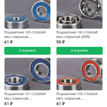
Подшипник 100 (10х26х8
Подшипник 100 (10х26х8
мм.) закрытый,
мм.) открытый (АПП)
обрезиненный (АПП)
61 ₽
55 ₽
в корзину
в корзину
Подшипник 101 (12х28х8
Подшипник 102 (15х32х9
мм.) закрытый,
мм.) закрытый,
обрезиненный (АПП)
обрезиненный (АПП)
61 ₽
61 ₽