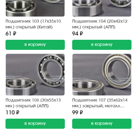
Подшипник 103 (17х35х10
Подшипник 104 (20х42х12
мм.) открытый (Китай)
мм.) открытый (АПП)
61 ₽
94 ₽
в корзину
в корзину
Подшипник 106 (30х55х13
Подшипник 107 (35х62х14
мм.) открытый (АПП)
мм.) закрытый, металл
(АПП)
110 ₽
99 ₽
в корзину
в корзину