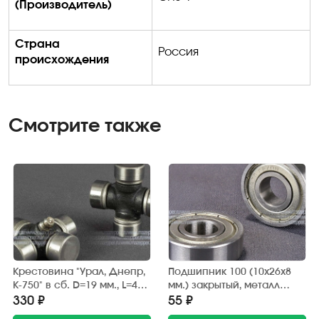
(Производитель)
Страна
Россия
происхождения
Смотрите также
Крестовина "Урал, Днепр,
Подшипник 100 (10х26х8
К-750" в сб. D=19 мм., L=44,6
мм.) закрытый, металл
мм. (Росавтостандарт)
(АПП)
330 ₽
55 ₽