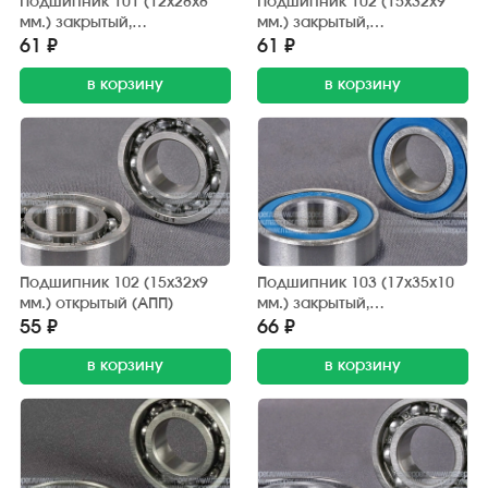
Подшипник 101 (12х28х8
Подшипник 102 (15х32х9
мм.) закрытый,
мм.) закрытый,
обрезиненный (АПП)
обрезиненный (АПП)
61 ₽
61 ₽
в корзину
в корзину
Подшипник 102 (15х32х9
Подшипник 103 (17х35х10
мм.) открытый (АПП)
мм.) закрытый,
обрезиненный (АПП)
55 ₽
66 ₽
в корзину
в корзину