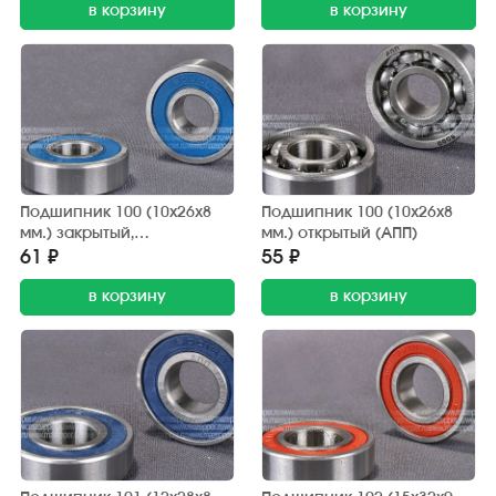
в корзину
в корзину
Подшипник 100 (10х26х8
Подшипник 100 (10х26х8
мм.) закрытый,
мм.) открытый (АПП)
обрезиненный (АПП)
61 ₽
55 ₽
в корзину
в корзину