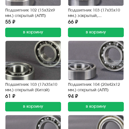
Подшипник 102 (15х32х9
Подшипник 103 (17х35х10
мм.) открытый (АПП)
мм.) закрытый,
обрезиненный (АПП)
55 ₽
66 ₽
в корзину
в корзину
Подшипник 103 (17х35х10
Подшипник 104 (20х42х12
мм.) открытый (Китай)
мм.) открытый (АПП)
61 ₽
94 ₽
в корзину
в корзину