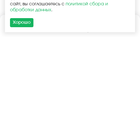
сайт, вы соглашаетесь с
политикой сбора и
обработки данных
.
Хорошо
Каталог
Поиск
Корзина
Войти
+7 (925) 740-55-99
+7 (925) 506-77-33
Услуги
Покупателям
Оптовая продажа
Запчасти в наличии