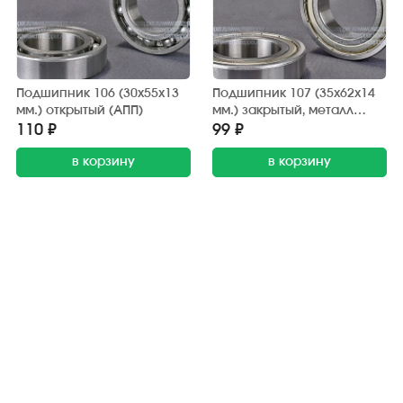
Подшипник 106 (30х55х13
Подшипник 107 (35х62х14
мм.) открытый (АПП)
мм.) закрытый, металл
(АПП)
110 ₽
99 ₽
в корзину
в корзину