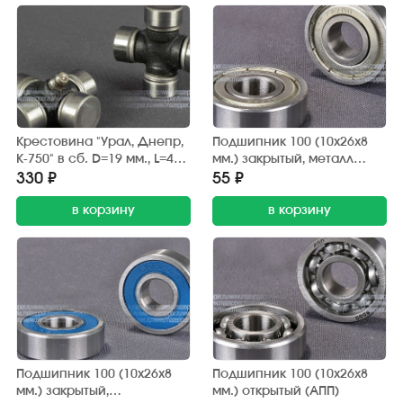
Крестовина "Урал, Днепр,
Подшипник 100 (10х26х8
К-750" в сб. D=19 мм., L=44,6
мм.) закрытый, металл
мм. (Росавтостандарт)
(АПП)
330 ₽
55 ₽
в корзину
в корзину
Подшипник 100 (10х26х8
Подшипник 100 (10х26х8
мм.) закрытый,
мм.) открытый (АПП)