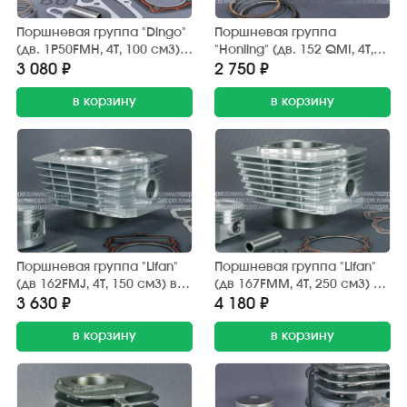
Поршневая группа "Dingo"
Поршневая группа
(дв. 1P50FMH, 4Т, 100 см3)
"Honling" (дв. 152 QMI, 4T,
D=50 мм. (Китай)
125 см3) D=52 мм. (Китай)
3 080 ₽
2 750 ₽
в корзину
в корзину
Поршневая группа "Lifan"
Поршневая группа "Lifan"
(дв 162FMJ, 4T, 150 см3) в
(дв 167FMM, 4T, 250 см3) в
сб. (D=62 мм.) Fengrvi
сб. (D=67 мм.) Fengrvi
3 630 ₽
4 180 ₽
в корзину
в корзину