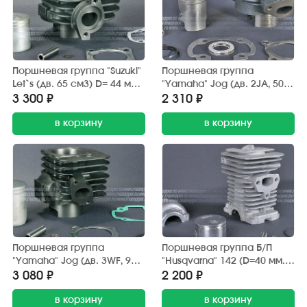
Поршневая группа "Suzuki"
Поршневая группа
Let`s (дв. 65 см3) D= 44 мм.
"Yamaha" Jog (дв. 2JA, 50
(TEVET)
см3) D=40 мм. (S.E.E.) палец
3 300 ₽
2 310 ₽
10 мм.
в корзину
в корзину
Поршневая группа
Поршневая группа Б/П
"Yamaha" Jog (дв. 3WF, 90
"Husqvarna" 142 (D=40 мм.)
см3) D=50 мм. (ACTION)
в сб. (Китай) с крышкой
3 080 ₽
2 200 ₽
палец 12 мм.
в корзину
в корзину