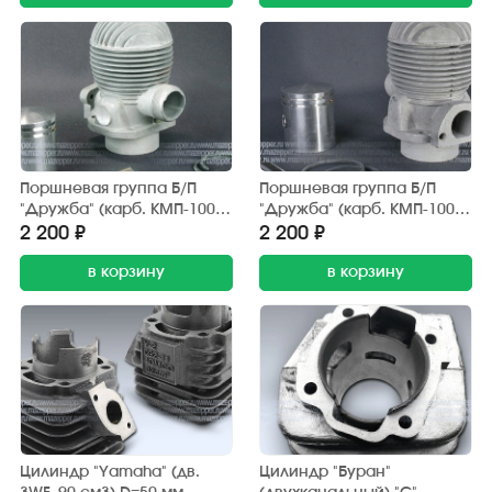
Поршневая группа Б/П
Поршневая группа Б/П
"Дружба" (карб. КМП-100У)
"Дружба" (карб. КМП-100У)
в сб. (ATLANT)
в сб. (Китай)
2 200 ₽
2 200 ₽
в корзину
в корзину
Цилиндр "Yamaha" (дв.
Цилиндр "Буран"