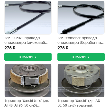
Вал "Suzuki" привода
Вал "Yamaha" привода
спидометра (дисковый
спидометра (барабанный
тормоз) диск 10"
тормоз) TMMP
275 ₽
275 ₽
в корзину
в корзину
Вариатор "Suzuki Let's" (дв.
Вариатор "Suzuki" (дв. AD-
A148, A196, 50 см3)
50, 50 см3) ведомый