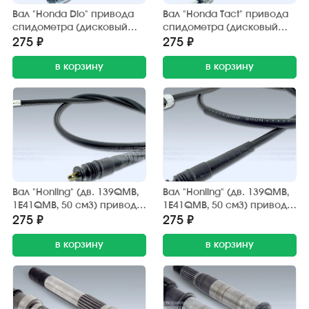
Вал "Honda Dio" привода
Вал "Honda Tact" привода
спидометра (дисковый
спидометра (дисковый
тормоз) L=82 мм. (TMMP)
тормоз) L=96 мм. (TMMP)
275 ₽
275 ₽
в корзину
в корзину
Вал "Honling" (дв. 139QMB,
Вал "Honling" (дв. 139QMB,
1E41QMB, 50 см3) привода
1E41QMB, 50 см3) привода
спидометра (диск 10")
спидометра (диск 10")
275 ₽
275 ₽
TATA
Китай
в корзину
в корзину