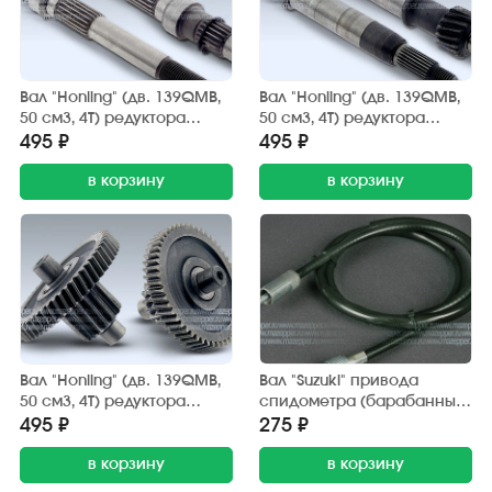
Вал "Honling" (дв. 139QMB,
Вал "Honling" (дв. 139QMB,
50 см3, 4Т) редуктора
50 см3, 4Т) редуктора
(вторичный 10") ТАТА
(первичный) ТАТА
495 ₽
495 ₽
в корзину
в корзину
Вал "Honling" (дв. 139QMB,
Вал "Suzuki" привода
50 см3, 4Т) редуктора
спидометра (барабанный
(промежуточный) ТАТА
тормоз) SINOKI-SUPRA
495 ₽
275 ₽
в корзину
в корзину