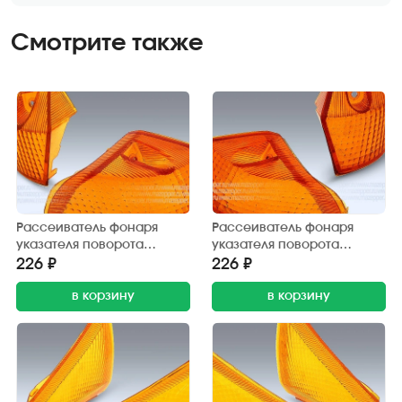
Смотрите также
Рассеиватель фонаря
Рассеиватель фонаря
указателя поворота
указателя поворота
"Honda Dio" (AF-27) задний,
"Honda Dio" (AF-27) задний,
226 ₽
226 ₽
жёлтый, левый
жёлтый, правый
в корзину
в корзину