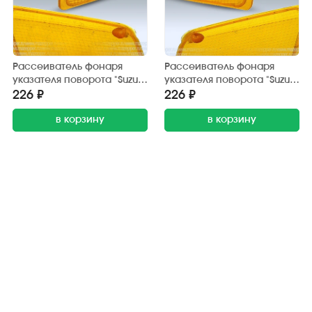
Рассеиватель фонаря
Рассеиватель фонаря
указателя поворота "Suzuki
указателя поворота "Suzuki
Address V100" (100 см3)
Address V100" (100 см3)
226 ₽
226 ₽
передний, жёлтый, левый
передний, жёлтый, правый
в корзину
в корзину