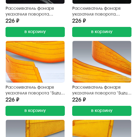
Рассеиватель фонаря
Рассеиватель фонаря
указателя поворота
указателя поворота
"Honda Tact" (AF-30)
"Honda Tact" (AF-30)
226 ₽
226 ₽
передний, бесцветный,
передний, бесцветный,
левый
в корзину
правый
в корзину
Рассеиватель фонаря
Рассеиватель фонаря
указателя поворота "Suzuki
указателя поворота "Suzuki
Address V100" (100 см3)
Address V100" (100 см3)
226 ₽
226 ₽
задний, жёлтый, левый
задний, жёлтый, правый
в корзину
в корзину