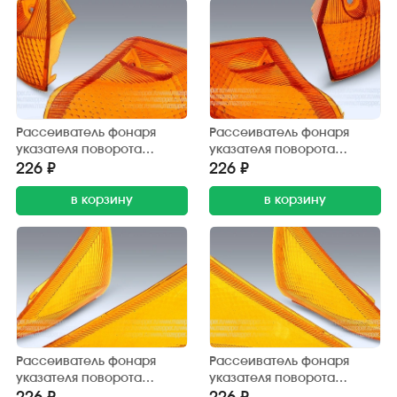
Рассеиватель фонаря
Рассеиватель фонаря
указателя поворота
указателя поворота
"Honda Dio" (AF-27) задний,
"Honda Dio" (AF-27) задний,
226 ₽
226 ₽
жёлтый, левый
жёлтый, правый
в корзину
в корзину
Рассеиватель фонаря
Рассеиватель фонаря
указателя поворота
указателя поворота
"Honda Lead" (AF-48)
"Honda Lead" (AF-48)