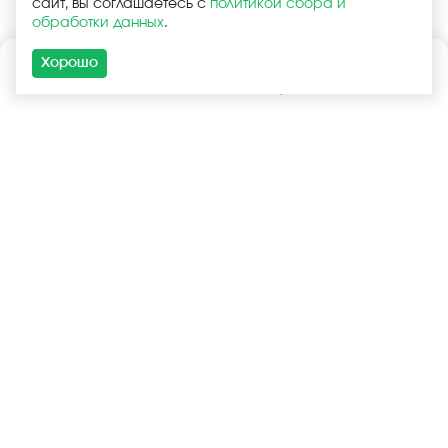
сайт, вы соглашаетесь с
политикой сбора и
обработки данных
.
Хорошо
Каталог
Поиск
Корзина
Войти
+7 (925) 740-55-99
+7 (925) 506-77-33
Услуги
Покупателям
Оптовая продажа
Запчасти в наличии