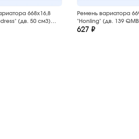
ариатора 668х16,8
Ремень вариатора 66
dress" (дв. 50 см3)
"Honling" (дв. 139 QMB
627 ₽
см3) колесо 10" CAY