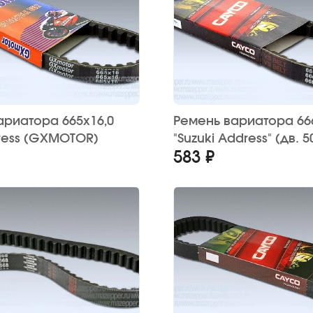
ариатора 665х16,0
Ремень вариатора 66
dress (GXMOTOR)
"Suzuki Address" (дв. 5
583 ₽
CAYCO