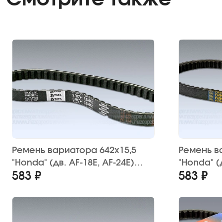
Ремень вариатора 642х15,5
Ремень в
"Honda" (дв. AF-18E, AF-24E)
"Honda" (
583 ₽
583 ₽
Китай
FUWEI