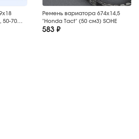
9х18
Ремень вариатора 674х14,5
, 50-70
"Honda Tact" (50 см3) SOHE
583 ₽
CO