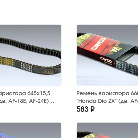
ариатора 645х15,5
Ремень вариатора 66
дв. AF-18E, AF-24E)
"Honda Dio ZX" (дв. AF
583 ₽
см3) CAYCO