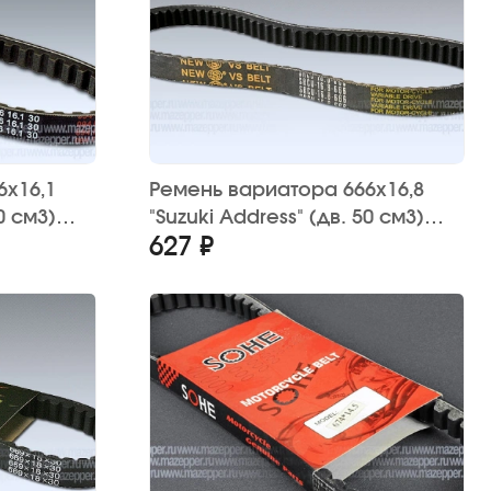
6х16,1
Ремень вариатора 666х16,8
0 см3)
"Suzuki Address" (дв. 50 см3)
627 ₽
S.E.E