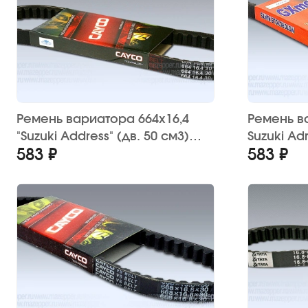
Ремень вариатора 664х16,4
Ремень в
"Suzuki Address" (дв. 50 см3)
Suzuki A
583 ₽
583 ₽
CAYCO