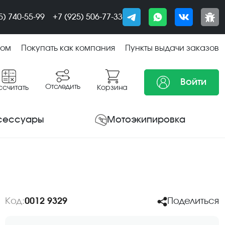
5) 740-55-99
+7 (925) 506-77-33
том
Покупать как компания
Пункты выдачи заказов
Войти
Отследить
ссчитать
Корзина
сессуары
Мотоэкипировка
Код:
0012 9329
Поделиться