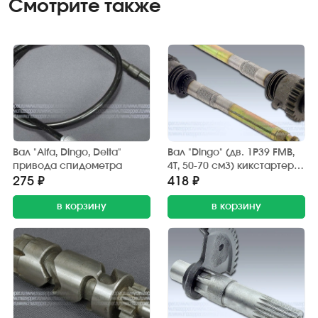
Смотрите также
Вал "Alfa, Dingo, Delta"
Вал "Dingo" (дв. 1P39 FMB,
привода спидометра
4Т, 50-70 см3) кикстартера
в сб. (TATA)
275 ₽
418 ₽
в корзину
в корзину