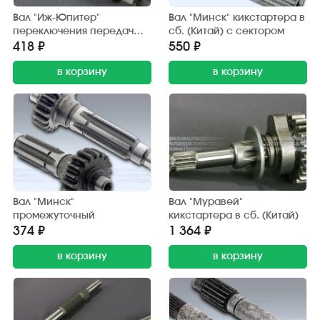
Вал "Иж-Юпитер"
Вал "Минск" кикстартера в
переключения передач
сб. (Китай) с сектором
(червячный)
418 ₽
550 ₽
в корзину
в корзину
Вал "Минск"
Вал "Муравей"
промежуточный
кикстартера в сб. (Китай)
374 ₽
1 364 ₽
в корзину
в корзину