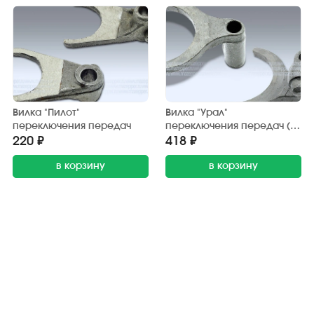
Вилка "Пилот"
Вилка "Урал"
переключения передач
переключения передач (1-
2 пер.)
220 ₽
418 ₽
в корзину
в корзину