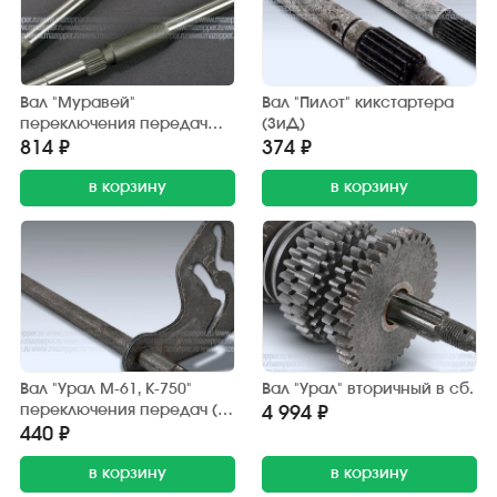
Вал "Муравей"
Вал "Пилот" кикстартера
переключения передач
(ЗиД)
(Китай)
814 ₽
374 ₽
в корзину
в корзину
Вал "Урал М-61, К-750"
Вал "Урал" вторичный в сб.
переключения передач (с
4 994 ₽
сектором)
440 ₽
в корзину
в корзину