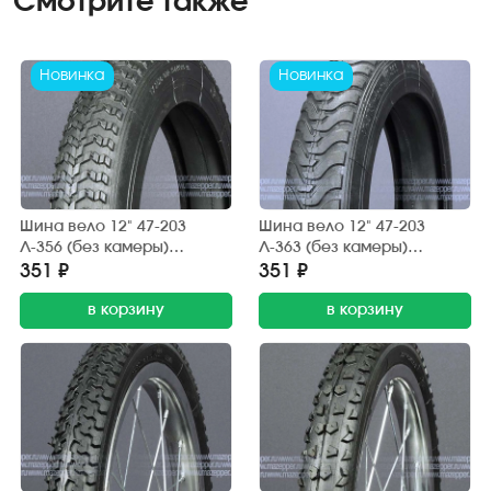
Смотрите также
Новинка
Новинка
Шина вело 12" 47-203
Шина вело 12" 47-203
Л-356 (без камеры)
Л-363 (без камеры)
"ПЕТРОШИНА" (12х1,75)
"ПЕТРОШИНА" (12х1,75)
351 ₽
351 ₽
детские коляски
детские коляски
в корзину
в корзину