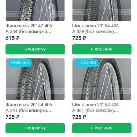
Шина вело 20" 47-406
Шина вело 20" 54-406
Л-334 (без камеры)
Л-339 (без камеры)
"ПЕТРОШИНА" (20х1,85)
"ПЕТРОШИНА" (20х2,125)
615 ₽
725 ₽
Аист, Кама, Десна (дорога,
BMX (дорога, грунт)
грунт)
в корзину
в корзину
Новинка
Новинка
Шина вело 20" 54-406
Шина вело 20" 54-406
Л-341 (без камеры)
Л-381 (без камеры)
"ПЕТРОШИНА" (20х2,125)
"ПЕТРОШИНА" (20х2,125)
725 ₽
725 ₽
BMX (дорога, грунт)
BMX (дорога, грунт)
в корзину
в корзину