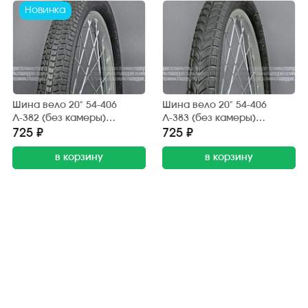
Новинка
Шина вело 20" 54-406
Шина вело 20" 54-406
Л-382 (без камеры)
Л-383 (без камеры)
"ПЕТРОШИНА" (20х2,125)
"ПЕТРОШИНА" (20х2,125)
725 ₽
725 ₽
BMX (дорога, грунт)
BMX (дорога, грунт)
в корзину
в корзину