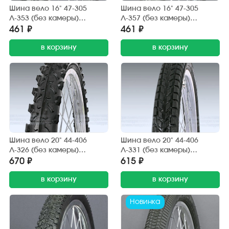
Шина вело 16" 47-305
Шина вело 16" 47-305
Л-353 (без камеры)
Л-357 (без камеры)
"ПЕТРОШИНА" (16х1,75)
"ПЕТРОШИНА" (16х1,85)
461 ₽
461 ₽
дорога, грунт
шип.
в корзину
в корзину
Шина вело 20" 44-406
Шина вело 20" 44-406
Л-326 (без камеры)
Л-331 (без камеры)
"ПЕТРОШИНА" (20х1,95)
"ПЕТРОШИНА" (20х1,75)
670 ₽
615 ₽
Аист, Кама, Десна (шип.)
Аист, Кама, Десна
в корзину
(дорожный)
в корзину
Новинка