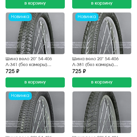
грунт)
в корзину
в корзину
Новинка
Новинка
Шина вело 20" 54-406
Шина вело 20" 54-406
Л-341 (без камеры)
Л-381 (без камеры)
"ПЕТРОШИНА" (20х2,125)
"ПЕТРОШИНА" (20х2,125)
725 ₽
725 ₽
BMX (дорога, грунт)
BMX (дорога, грунт)
в корзину
в корзину
Новинка