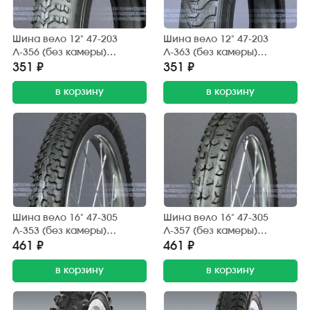
Шина вело 12" 47-203
Шина вело 12" 47-203
Л-356 (без камеры)
Л-363 (без камеры)
"ПЕТРОШИНА" (12х1,75)
"ПЕТРОШИНА" (12х1,75)
351 ₽
351 ₽
детские коляски
детские коляски
в корзину
в корзину
Шина вело 16" 47-305
Шина вело 16" 47-305
Л-353 (без камеры)
Л-357 (без камеры)
"ПЕТРОШИНА" (16х1,75)
"ПЕТРОШИНА" (16х1,85)
461 ₽
461 ₽
дорога, грунт
шип.
в корзину
в корзину