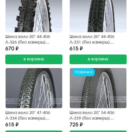
Шина вело 20" 44-406
Шина вело 20" 44-406
Л-326 (без камеры)
Л-331 (без камеры)
"ПЕТРОШИНА" (20х1,95)
"ПЕТРОШИНА" (20х1,75)
670 ₽
615 ₽
Аист, Кама, Десна (шип.)
Аист, Кама, Десна
в корзину
(дорожный)
в корзину
Новинка
Шина вело 20" 47-406
Шина вело 20" 54-406
Л-334 (без камеры)
Л-339 (без камеры)
"ПЕТРОШИНА" (20х1,85)
"ПЕТРОШИНА" (20х2,125)
615 ₽
725 ₽
Аист, Кама, Десна (дорога,
BMX (дорога, грунт)