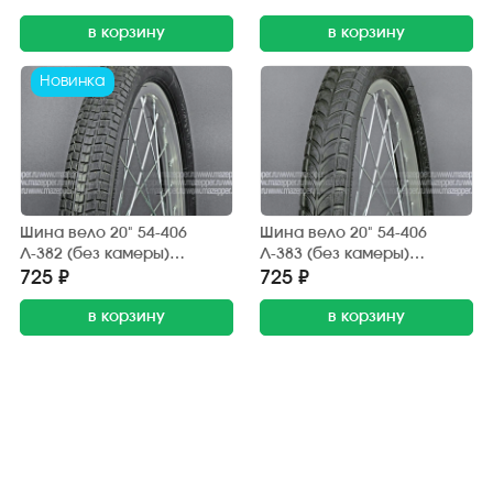
BMX (дорога, грунт)
BMX (дорога, грунт)
в корзину
в корзину
Новинка
Шина вело 20" 54-406
Шина вело 20" 54-406
Л-382 (без камеры)
Л-383 (без камеры)
"ПЕТРОШИНА" (20х2,125)
"ПЕТРОШИНА" (20х2,125)
725 ₽
725 ₽
BMX (дорога, грунт)
BMX (дорога, грунт)
в корзину
в корзину