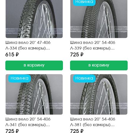
Новинка
Шина вело 20" 47-406
Шина вело 20" 54-406
Л-334 (без камеры)
Л-339 (без камеры)
"ПЕТРОШИНА" (20х1,85)
"ПЕТРОШИНА" (20х2,125)
615 ₽
725 ₽
Аист, Кама, Десна (дорога,
BMX (дорога, грунт)
грунт)
в корзину
в корзину
Новинка
Новинка
Шина вело 20" 54-406
Шина вело 20" 54-406
Л-341 (без камеры)
Л-381 (без камеры)
"ПЕТРОШИНА" (20х2,125)
"ПЕТРОШИНА" (20х2,125)
725 ₽
725 ₽