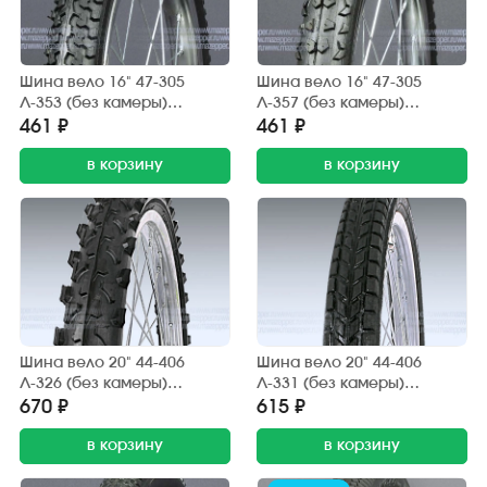
Шина вело 16" 47-305
Шина вело 16" 47-305
Л-353 (без камеры)
Л-357 (без камеры)
"ПЕТРОШИНА" (16х1,75)
"ПЕТРОШИНА" (16х1,85)
461 ₽
461 ₽
дорога, грунт
шип.
в корзину
в корзину
Шина вело 20" 44-406
Шина вело 20" 44-406
Л-326 (без камеры)
Л-331 (без камеры)
"ПЕТРОШИНА" (20х1,95)
"ПЕТРОШИНА" (20х1,75)
670 ₽
615 ₽
Аист, Кама, Десна (шип.)
Аист, Кама, Десна
в корзину
(дорожный)
в корзину