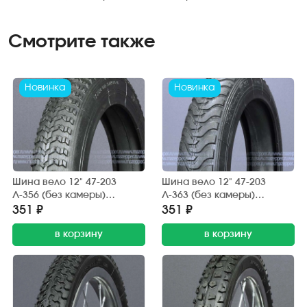
Смотрите также
Новинка
Новинка
Шина вело 12" 47-203
Шина вело 12" 47-203
Л-356 (без камеры)
Л-363 (без камеры)
"ПЕТРОШИНА" (12х1,75)
"ПЕТРОШИНА" (12х1,75)
351 ₽
351 ₽
детские коляски
детские коляски
в корзину
в корзину