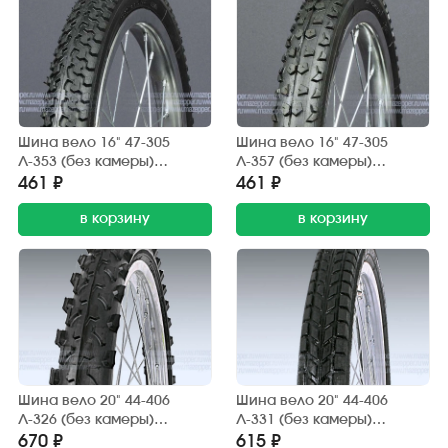
Шина вело 16" 47-305
Шина вело 16" 47-305
Л-353 (без камеры)
Л-357 (без камеры)
"ПЕТРОШИНА" (16х1,75)
"ПЕТРОШИНА" (16х1,85)
461 ₽
461 ₽
дорога, грунт
шип.
в корзину
в корзину
Шина вело 20" 44-406
Шина вело 20" 44-406
Л-326 (без камеры)
Л-331 (без камеры)
"ПЕТРОШИНА" (20х1,95)
"ПЕТРОШИНА" (20х1,75)
670 ₽
615 ₽