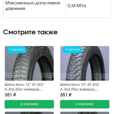
Максимально допустимое
0,34 МПа
давление
Смотрите также
Новинка
Новинка
Шина вело 12" 47-203
Шина вело 12" 47-203
Л-356 (без камеры)
Л-363 (без камеры)
"ПЕТРОШИНА" (12х1,75)
"ПЕТРОШИНА" (12х1,75)
351 ₽
351 ₽
детские коляски
детские коляски
в корзину
в корзину