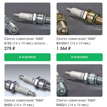
Свеча зажигания "NGK"
Свеча зажигания "NGK"
B7ES (14 х 19 мм.) аналог
B85EGV (14 х 19 мм.)
А23ДРМ
275 ₽
1 364 ₽
в корзину
в корзину
Свеча зажигания "NGK"
Свеча зажигания "NGK"
B8EG (14 х 19 мм.)
B8EGV (14 х 19 мм.)