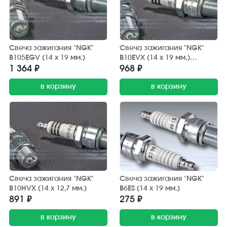
Свеча зажигания "NGK"
Свеча зажигания "NGK"
B105EGV (14 х 19 мм.)
B10EVX (14 х 19 мм.)
Platinum
1 364 ₽
968 ₽
в корзину
в корзину
Свеча зажигания "NGK"
Свеча зажигания "NGK"
B10HVX (14 х 12,7 мм.)
B6ES (14 х 19 мм.)
891 ₽
275 ₽
в корзину
в корзину