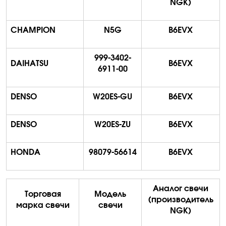
NGK)
CHAMPION
N5G
B6EVX
999-3402-
DAIHATSU
B6EVX
6911-00
DENSO
W20ES-GU
B6EVX
DENSO
W20ES-ZU
B6EVX
HONDA
98079-56614
B6EVX
Аналог свечи
Торговая
Модель
(производитель
марка свечи
свечи
NGK)