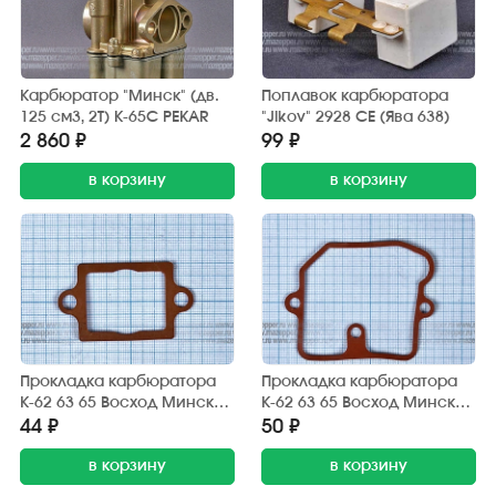
Карбюратор "Минск" (дв.
Поплавок карбюратора
125 см3, 2Т) К-65С PEKAR
"Jikov" 2928 СЕ (Ява 638)
2 860 ₽
99 ₽
в корзину
в корзину
Прокладка карбюратора
Прокладка карбюратора
К-62 63 65 Восход Минск
К-62 63 65 Восход Минск
Планета Юпитер Урал
Планета Юпитер Урал
44 ₽
50 ₽
Днепр Буран Муравей
Днепр Буран Муравей
(верхн.крышки)
в корзину
(попл. камеры)
в корзину