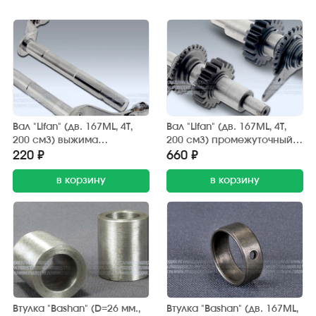
Вал "Lifan" (дв. 167ML, 4T,
Вал "Lifan" (дв. 167ML, 4T,
200 см3) выжима
200 см3) промежуточный в
сцепления (BASHAN)
сб. (BASHAN)
220 ₽
660 ₽
в корзину
в корзину
Втулка "Bashan" (D=26 мм.,
Втулка "Bashan" (дв. 167ML,