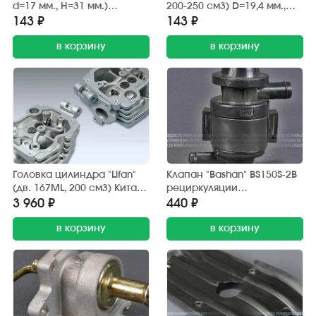
d=17 мм., H=31 мм.)
200-250 см3) D=19,4 мм.,
ступицы оси переднего
d=16,5 мм., h=7 мм.
143 ₽
143 ₽
колеса (распорная)
шестерни 4 пер. втор.
в корзину
вала
в корзину
Головка цилиндра "Lifan"
Клапан "Bashan" BS150S-2В
(дв. 167ML, 200 см3) Китай
рециркуляции
(без клапанов) BASHAN
отработанных газов
3 960 ₽
440 ₽
в корзину
в корзину