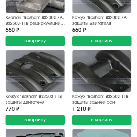
Клапан "Bashan" BS200S-7A,
Кожух "Bashan" BS200S-7A
BS250S-11B рециркуляции
защиты двигателя
отработанных газов
550 ₽
660 ₽
в корзину
в корзину
Кожух "Bashan" BS250S-11B
Кожух "Bashan" BS250S-11B
защиты двигателя
защиты задней оси
770 ₽
1 210 ₽
в корзину
в корзину