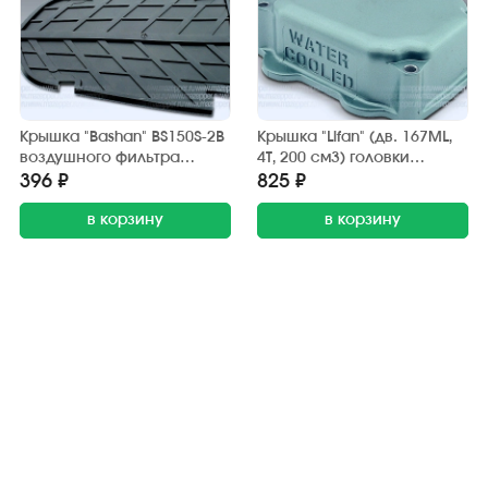
Крышка "Bashan" BS150S-2B
Крышка "Lifan" (дв. 167ML,
воздушного фильтра
4T, 200 см3) головки
вариатора
BASHAN
396 ₽
825 ₽
в корзину
в корзину