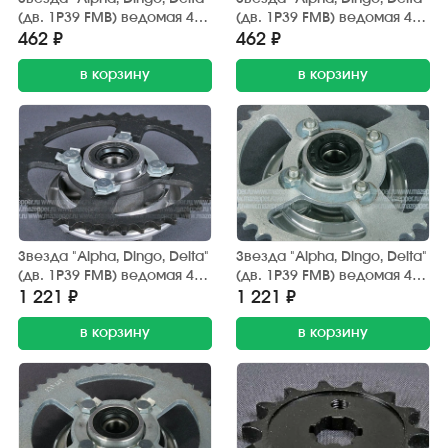
(дв. 1P39 FMB) ведомая 420
(дв. 1P39 FMB) ведомая 420
(z=39) AFH
(z=41) AFH
462 ₽
462 ₽
в корзину
в корзину
Звезда "Alpha, Dingo, Delta"
Звезда "Alpha, Dingo, Delta"
(дв. 1P39 FMB) ведомая 428
(дв. 1P39 FMB) ведомая 428
(z=41) Китай (со ступицей)
(z=41) Китай (со ступицей)
1 221 ₽
1 221 ₽
анодированная
в корзину
в корзину