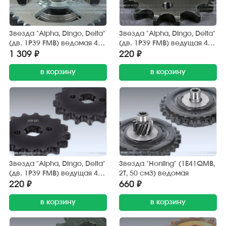
Звезда "Alpha, Dingo, Delta"
Звезда "Alpha, Dingo, Delta"
(дв. 1P39 FMB) ведомая 428
(дв. 1P39 FMB) ведущая 428
(z=46) Китай (со ступицей)
(z=14) AFH
1 309 ₽
220 ₽
в корзину
в корзину
Звезда "Alpha, Dingo, Delta"
Звезда "Honling" (1E41QMB,
(дв. 1P39 FMB) ведущая 428
2T, 50 см3) ведомая
(z=16) AFH
220 ₽
660 ₽
в корзину
в корзину