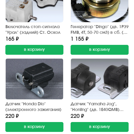
Включатель стоп-сигнала
Генератор "Dingo" (дв. 1P39
"Урал" (задний) Ст. Оскол
FMB, 4Т, 50-70 см3) в сб. (2
катушки) Китай
165 ₽
1 155 ₽
в корзину
в корзину
Датчик "Honda Dio"
Датчик "Yamaha Jog",
(электронного зажигания)
"Honling" (дв. 1E40QMB)
электронного зажигания
220 ₽
220 ₽
в корзину
в корзину