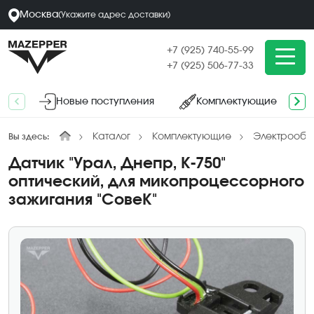
Москва
(
Укажите адрес
доставки
)
+7 (925) 740-55-99
+7 (925) 506-77-33
Новые поступления
Комплектующие
Каталог
Комплектующие
Электрообо
Вы здесь:
Датчик "Урал, Днепр, К-750"
оптический, для микопроцессорного
зажигания "СовеК"