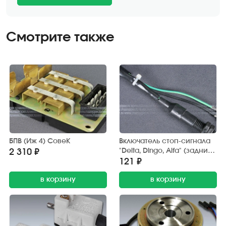
Смотрите также
БПВ (Иж 4) СовеК
Включатель стоп-сигнала
"Delta, Dingo, Alfa" (задний)
2 310 ₽
Китай
121 ₽
в корзину
в корзину