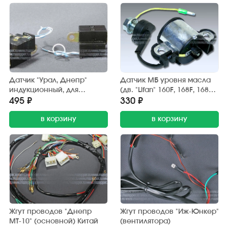
Датчик "Урал, Днепр"
Датчик МБ уровня масла
индукционный, для
(дв. "Lifan" 160F, 168F, 168F-
бесконтактного зажигания
2, 173F, 177F, 182F)
495 ₽
330 ₽
"СовеК"
в корзину
в корзину
Жгут проводов "Днепр
Жгут проводов "Иж-Юнкер"
МТ-10" (основной) Китай
(вентилятора)