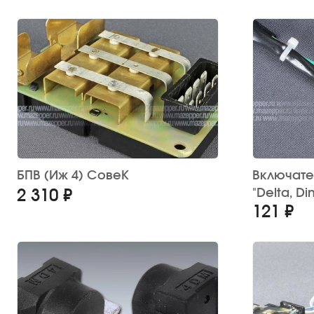
БПВ (Иж 4) СовеК
Включате
"Delta, Di
2 310 ₽
121 ₽
Китай