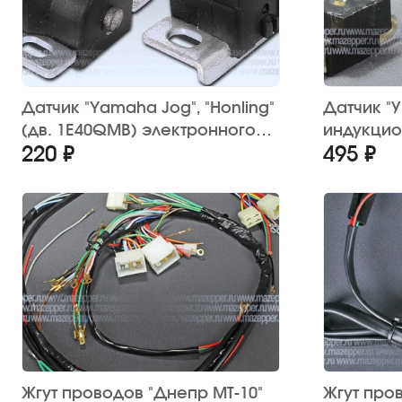
Датчик "Yamaha Jog", "Honling"
Датчик "
(дв. 1E40QMB) электронного
индукцио
220 ₽
495 ₽
зажигания
бесконта
"СовеК"
Жгут проводов "Днепр МТ-10"
Жгут про