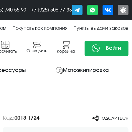
5) 740-55-99
+7 (925) 506-77-33
том
Покупать как компания
Пункты выдачи заказов
Войти
Отследить
ссчитать
Корзина
сессуары
Мотоэкипировка
Код:
0013 1724
Поделиться