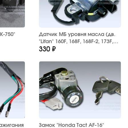
К-750"
Датчик МБ уровня масла (дв.
"Lifan" 160F, 168F, 168F-2, 173F,
330 ₽
177F, 182F)
зажигания
Замок "Honda Tact AF-16"