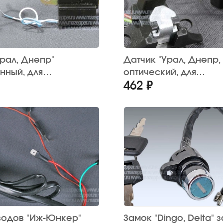
Урал, Днепр"
Датчик "Урал, Днепр, 
нный, для
оптический, для
462 ₽
ктного зажигания
микопроцессорного
зажигания "СовеК"
водов "Иж-Юнкер"
Замок "Dingo, Delta" 