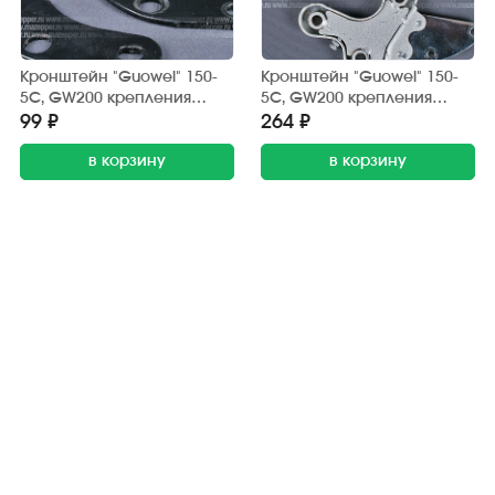
Кронштейн "Guowei" 150-
Кронштейн "Guowei" 150-
5С, GW200 крепления
5С, GW200 крепления
двигателя (верхний) 2 шт.
подножки водителя
99 ₽
264 ₽
(левый)
в корзину
в корзину