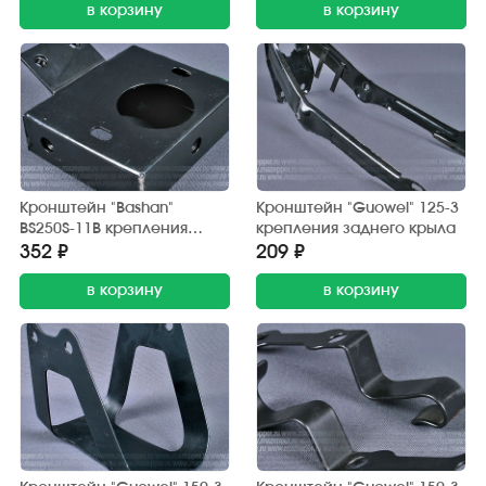
в корзину
в корзину
Кронштейн "Bashan"
Кронштейн "Guowei" 125-3
BS250S-11B крепления
крепления заднего крыла
панели приборов
352 ₽
209 ₽
в корзину
в корзину