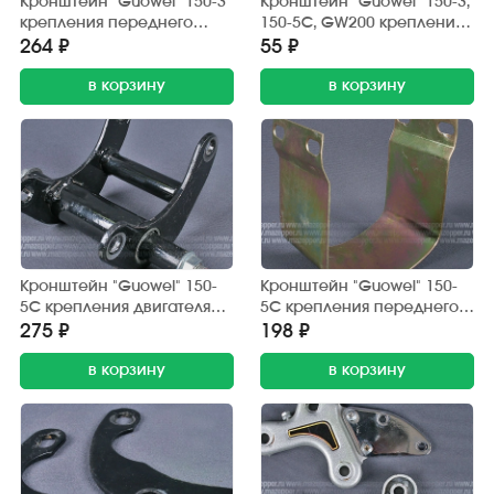
Кронштейн "Guowei" 150-3
Кронштейн "Guowei" 150-3,
крепления переднего
150-5С, GW200 крепления
крыла
тормозного шланга
264 ₽
55 ₽
в корзину
в корзину
Кронштейн "Guowei" 150-
Кронштейн "Guowei" 150-
5С крепления двигателя
5С крепления переднего
(нижний)
крыла
275 ₽
198 ₽
в корзину
в корзину