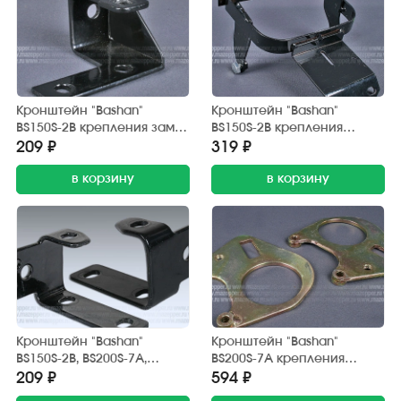
Кронштейн "Bashan"
Кронштейн "Bashan"
BS150S-2B крепления замка
BS150S-2B крепления
рулевой колонки (ответная
панели приборов
209 ₽
319 ₽
часть)
в корзину
в корзину
Кронштейн "Bashan"
Кронштейн "Bashan"
BS150S-2B, BS200S-7A,
BS200S-7A крепления
BS250S-11B крепления
суппорта заднего тормоза
209 ₽
594 ₽
замка рулевой колонки