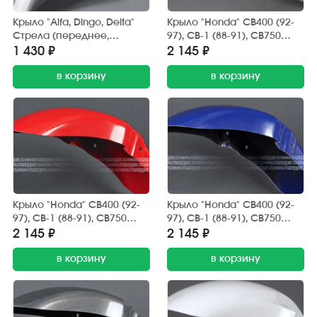
Крыло "Alfa, Dingo, Delta"
Крыло "Honda" CB400 (92-
Стрела (переднее,
97), CB-1 (88-91), CB750
стеклопластик) тёмно-
переднее, стеклопластик
1 430 ₽
2 145 ₽
серый металлик (шина 17")
(белое)
в корзину
в корзину
Крыло "Honda" CB400 (92-
Крыло "Honda" CB400 (92-
97), CB-1 (88-91), CB750
97), CB-1 (88-91), CB750
переднее, стеклопластик
переднее, стеклопластик
2 145 ₽
2 145 ₽
(красное)
(синее)
в корзину
в корзину