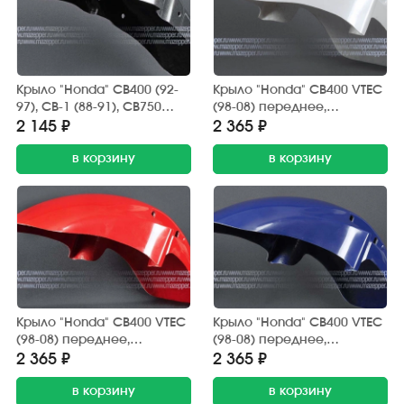
Крыло "Honda" CB400 (92-
Крыло "Honda" CB400 VTEC
97), CB-1 (88-91), CB750
(98-08) переднее,
переднее, стеклопластик
стеклопластик (белое)
2 145 ₽
2 365 ₽
(тёмно-серый металлик)
в корзину
в корзину
Крыло "Honda" CB400 VTEC
Крыло "Honda" CB400 VTEC
(98-08) переднее,
(98-08) переднее,
стеклопластик (красное)
стеклопластик (синее)
2 365 ₽
2 365 ₽
в корзину
в корзину