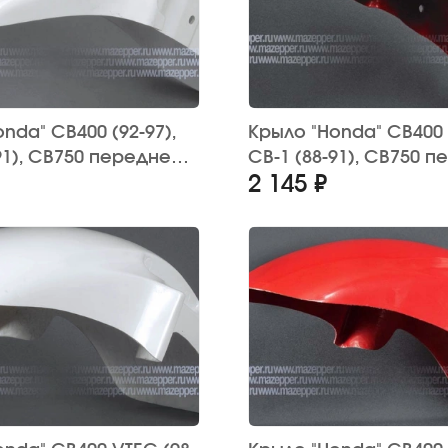
nda" CB400 (92-97),
Крыло "Honda" CB400 (
91), CB750 переднее,
CB-1 (88-91), CB750 п
2 145 ₽
астик (белое)
стеклопластик (крас