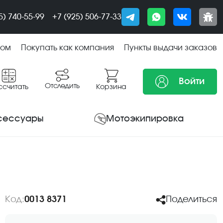
5) 740-55-99
+7 (925) 506-77-33
том
Покупать как компания
Пункты выдачи заказов
Войти
Отследить
ссчитать
Корзина
сессуары
Мотоэкипировка
Код:
0013 8371
Поделиться