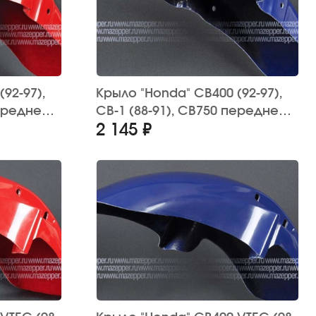
92-97),
Крыло "Honda" CB400 (92-97),
ереднее,
CB-1 (88-91), CB750 переднее,
2 145 ₽
ное)
стеклопластик (синее)