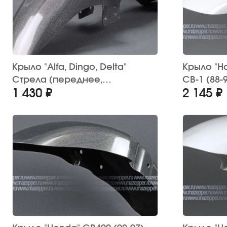
Крыло "Alfa, Dingo, Delta"
Крыло "Ho
Стрела (переднее,
CB-1 (88-
1 430 ₽
2 145 ₽
стеклопластик) тёмно-серый
стеклопл
металлик (шина 17")