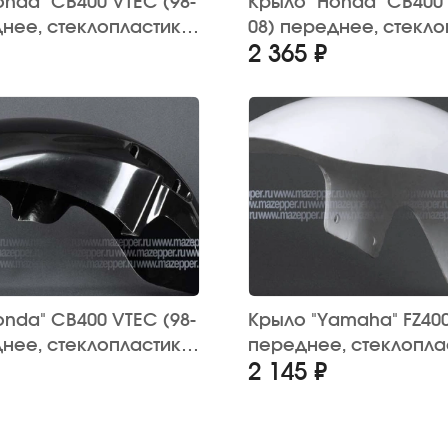
onda" CB400 VTEC (98-
Крыло "Honda" CB400 
днее, стеклопластик
08) переднее, стекло
2 365 ₽
(красное)
onda" CB400 VTEC (98-
Крыло "Yamaha" FZ400
днее, стеклопластик
переднее, стеклопла
2 145 ₽
(белое)