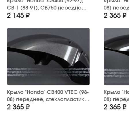
Крыло "Honda" CB400 (92-97),
Крыло "H
CB-1 (88-91), CB750 переднее,
08) пере
2 145 ₽
2 365 ₽
стеклопластик (тёмно-серый
(белое)
металлик)
Крыло "Honda" CB400 VTEC (98-
Крыло "H
08) переднее, стеклопластик
08) пере
2 365 ₽
2 365 ₽
(тёмно-серый металлик)
(чёрное)