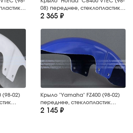
VTEC (98-
Крыло "Honda" CB400 VTEC (98-
пластик
08) переднее, стеклопластик
2 365 ₽
(синее)
 (98-02)
Крыло "Yamaha" FZ400 (98-02)
стик
переднее, стеклопластик
2 145 ₽
(синее)