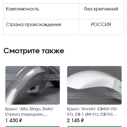
Комплектность
без креплений
Страна происхождения
РОССИЯ
Смотрите также
Крыло "Alfa, Dingo, Delta"
Крыло "Honda" CB400 (92-
Стрела (переднее,
97), CB-1 (88-91), CB750
стеклопластик) тёмно-
переднее, стеклопластик
1 430 ₽
2 145 ₽
серый металлик (шина 17")
(белое)