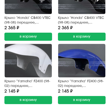
Крыло "Honda" CB400 VTEC
Крыло "Honda" CB400 VTEC
(98-08) переднее,
(98-08) переднее,
стеклопластик (тёмно-
стеклопластик (чёрное)
2 365 ₽
2 365 ₽
серый металлик)
в корзину
в корзину
Крыло "Yamaha" FZ400 (98-
Крыло "Yamaha" FZ400 (98-
02) переднее,
02) переднее,
стеклопластик (белое)
стеклопластик (синее)
2 145 ₽
2 145 ₽
в корзину
в корзину