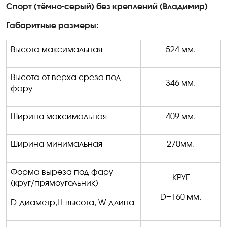
Спорт (тёмно-серый) без креплений (Владимир)
Габаритные размеры:
Высота максимальная
524 мм.
Высота от верха среза под
346 мм.
фару
Ширина максимальная
409 мм.
Ширина минимальная
270мм.
Форма выреза под фару
КРУГ
(круг/прямоугольник)
D
=160
мм.
D
-диаметр,
H
-высота,
W
-длина