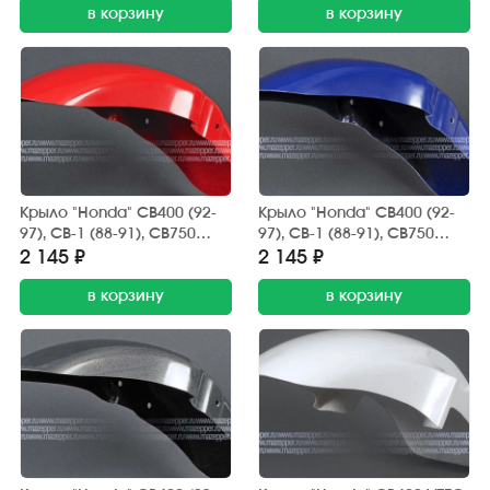
в корзину
в корзину
Крыло "Honda" CB400 (92-
Крыло "Honda" CB400 (92-
97), CB-1 (88-91), CB750
97), CB-1 (88-91), CB750
переднее, стеклопластик
переднее, стеклопластик
2 145 ₽
2 145 ₽
(красное)
(синее)
в корзину
в корзину