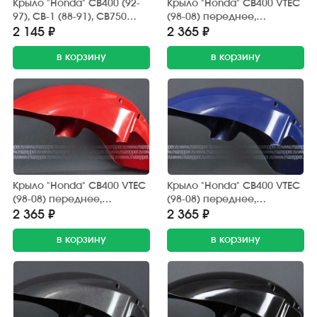
Крыло "Honda" CB400 (92-
Крыло "Honda" CB400 VTEC
97), CB-1 (88-91), CB750
(98-08) переднее,
переднее, стеклопластик
стеклопластик (белое)
2 145 ₽
2 365 ₽
(тёмно-серый металлик)
в корзину
в корзину
Крыло "Honda" CB400 VTEC
Крыло "Honda" CB400 VTEC
(98-08) переднее,
(98-08) переднее,
стеклопластик (красное)
стеклопластик (синее)
2 365 ₽
2 365 ₽
в корзину
в корзину