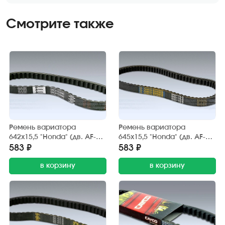
Смотрите также
Ремень вариатора
Ремень вариатора
642х15,5 "Honda" (дв. AF-
645х15,5 "Honda" (дв. AF-
18E, AF-24E) Китай
18E, AF-24E) FUWEI
583 ₽
583 ₽
в корзину
в корзину