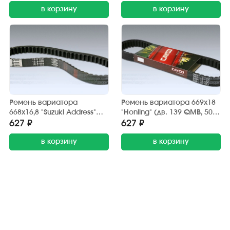
в корзину
в корзину
Ремень вариатора
Ремень вариатора 669х18
668х16,8 "Suzuki Address"
"Honling" (дв. 139 QMB, 50-
(дв. 50 см3) ТАТА
70 см3) колесо 10" CAYCO
627 ₽
627 ₽
в корзину
в корзину