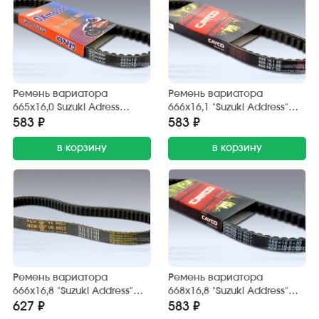
Ремень вариатора
Ремень вариатора
665х16,0 Suzuki Adress
666х16,1 "Suzuki Address"
(GXMOTOR)
(дв. 50 см3) CAYCO
583 ₽
583 ₽
в корзину
в корзину
Ремень вариатора
Ремень вариатора
666х16,8 "Suzuki Address"
668х16,8 "Suzuki Address"
(дв. 50 см3) S.E.E
(дв. 50 см3) CAYCO
627 ₽
583 ₽