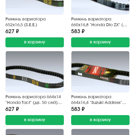
Ремень вариатора
Ремень вариатора
652х16,5 (S.E.E.)
660х16,8 "Honda Dio ZX" (дв.
AF-34E, 50 см3) CAYCO
627 ₽
583 ₽
в корзину
в корзину
Ремень вариатора 664х14
Ремень вариатора
"Honda Tact" (дв. 50 см3)
664х16,4 "Suzuki Address"
S.E.E.
(дв. 50 см3) CAYCO
627 ₽
583 ₽
в корзину
в корзину