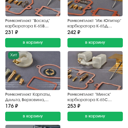
Ремкомплект "Восход"
Ремкомплект "Иж-Юпитер"
карбюратора К-65В
карбюратора К-65Д
"MAZEPPER"
"MAZEPPER"
231 ₽
242 ₽
в корзину
в корзину
Хит
Ремкомплект Карпаты,
Ремкомплект "Минск"
Дельта, Верховина,
карбюратора К-65С
карбюратор К-60В,
“MAZEPPER”
176 ₽
253 ₽
мотокультиватор Крот,
карбюратор К-41К
в корзину
в корзину
"MAZEPPER"