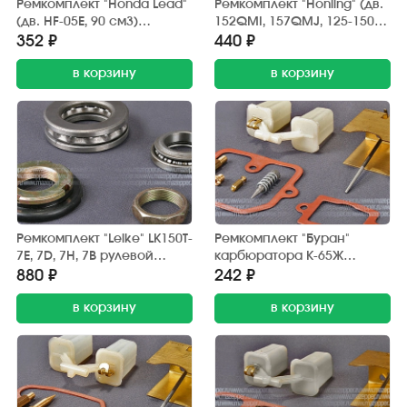
Ремкомплект "Honda Lead"
Ремкомплект "Honling" (дв.
(дв. HF-05E, 90 см3)
152QMI, 157QMJ, 125-150
карбюратора (c
см3) карбюратора PD24J с
352 ₽
440 ₽
поплавком)
поплавком (Китай)
в корзину
в корзину
Ремкомплект "Leike" LK150T-
Ремкомплект "Буран"
7E, 7D, 7H, 7B рулевой
карбюратора К-65Ж
колонки (подшипник - 2
"MAZEPPER"
880 ₽
242 ₽
шт. гайка - 2 шт.)
в корзину
в корзину