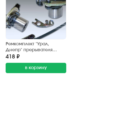
Ремкомплект "Урал,
Днепр" прерывателя
ПМ-302 (Тюмень) с
418 ₽
контактами
в корзину