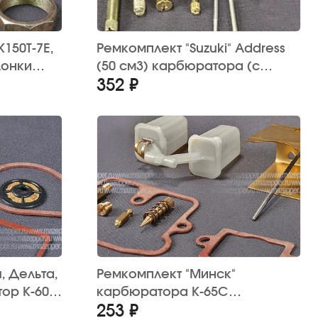
K150T-7E,
Ремкомплект "Suzuki" Address
лонки
(50 см3) карбюратора (с
352 ₽
ка - 2
поплавком)
, Дельта,
Ремкомплект "Минск"
ор К-60В,
карбюратора К-65С
253 ₽
,
“MAZEPPER”