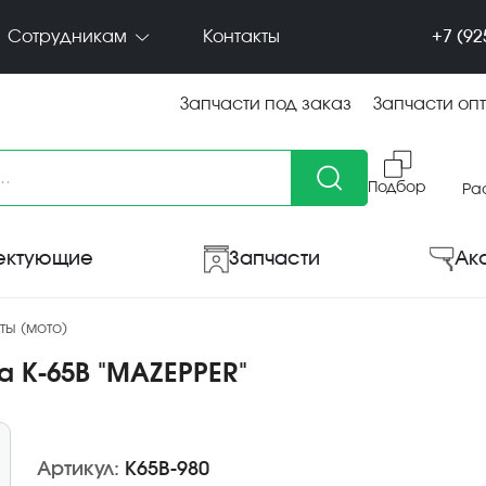
+7 (92
Сотрудникам
Контакты
Запчасти под заказ
Запчасти оп
Подбор
Ра
ектующие
Запчасти
Ак
ты (мото)
 К-65В "MAZEPPER"
Артикул:
К65В-980