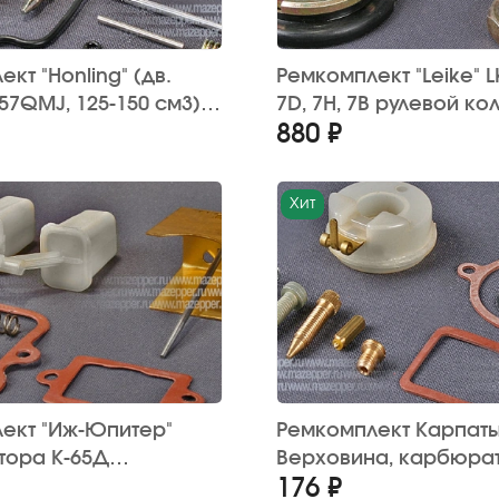
кт "Honling" (дв.
Ремкомплект "Leike" L
57QMJ, 125-150 см3)
7D, 7H, 7B рулевой ко
880 ₽
ора PD24J с
(подшипник - 2 шт. гай
м (Китай)
шт.)
Хит
ект "Иж-Юпитер"
Ремкомплект Карпаты
ора К-65Д
Верховина, карбюрат
176 ₽
R"
мотокультиватор Крот