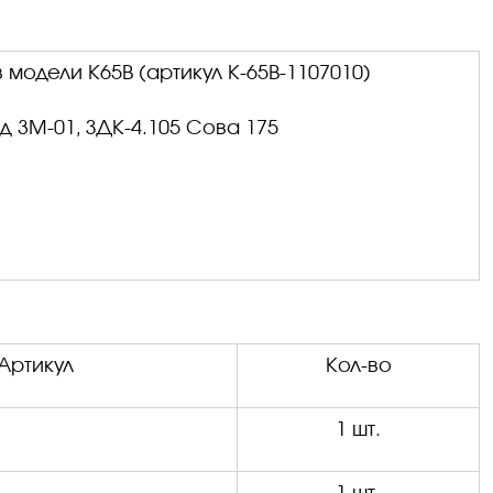
одели К65В (артикул К-65В-1107010)
д 3М-01, ЗДК-4.105 Сова 175
Артикул
Кол-во
1 шт.