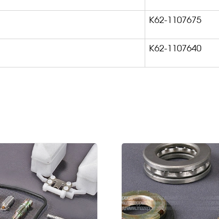
К62-1107675
К62-1107640