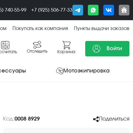
5) 740-55-99
+7 (925) 506-77-33
том
Покупать как компания
Пункты выдачи заказов
Войти
Отследить
ссчитать
Корзина
сессуары
Мотоэкипировка
Код:
0008 8929
Поделиться