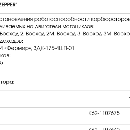
EPPER"
становления работоспособности карбюраторов м
ливаемых на двигатели мотоциклов:
Восход 2, Восход 2М, Восход 3, Восход 3М, Восхо
деходов
:
04 «Фермер», ЗДК-175-4ШП-01
ков:
05
тора:
К62-1107675