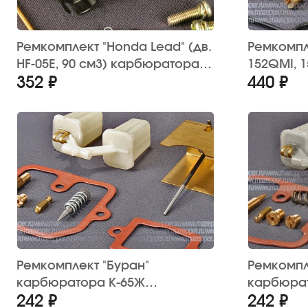
Ремкомплект "Honda Lead" (дв.
Ремкомпле
HF-05E, 90 см3) карбюратора
152QMI, 1
352 ₽
440 ₽
(c поплавком)
карбюрат
поплавко
Ремкомплект "Буран"
Ремкомпл
карбюратора К-65Ж
карбюрат
242 ₽
242 ₽
"MAZEPPER"
"MAZEPPE