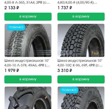
4,00-8 Л-365, 31A4, 2PR (с
4,80/4,00-8 (4,00/90-8)
камерой) "ПЕТРОШИНА" на
Л-377, 52А6, 4PR (с
2 133 ₽
1 737 ₽
мотоблоки, направленная,
камерой) "ПЕТРОШИНА"
повышенной
в корзину
садовые, строительные
в корзину
проходимости
тачки, складские тележки
и платформы
Новинка
Шина индустриальная 10"
Шина индустриальная 10"
4,00-10 Л-378, 49А6, 4PR (с
4,00-10С К-96, 69F, 4PR (с
камерой) "ПЕТРОШИНА"
камерой) "ПЕТРОШИНА"
1 979 ₽
3 310 ₽
садовые, строительные
дорожная, повышенной
тачки, складские тележки
в корзину
грузоподъёмности
в корзину
и платформы
Новинка