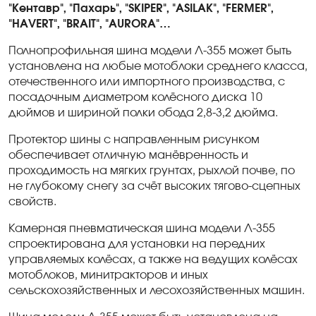
"Кентавр", "Пахарь", "
SKIPER
", "
ASILAK
", "
FERMER
",
"
HAVERT
", "
BRAIT
", "
AURORA
"…
Полнопрофильная шина модели Л-355 может быть
установлена на любые мотоблоки среднего класса,
отечественного или импортного производства, с
посадочным диаметром колёсного диска 10
дюймов и шириной полки обода 2,8-3,2 дюйма.
Протектор шины с направленным рисунком
обеспечивает отличную манёвренность и
проходимость на мягких грунтах, рыхлой почве, по
не глубокому снегу за счёт высоких тягово-сцепных
свойств.
Камерная пневматическая шина модели Л-355
спроектирована для установки на передних
управляемых колёсах, а также на ведущих колёсах
мотоблоков, минитракторов и иных
сельскохозяйственных и лесохозяйственных машин.