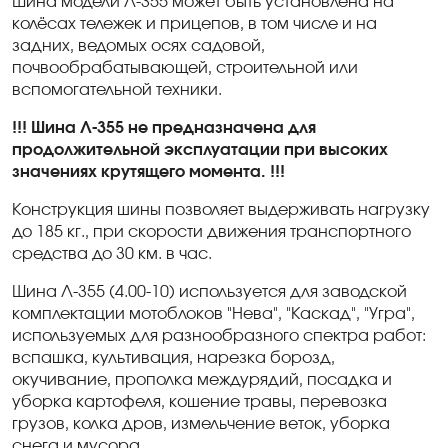
Шина модели Л-355 может быть установлена на
колёсах тележек и прицепов, в том числе и на
задних, ведомых осях садовой,
почвообрабатывающей, строительной или
вспомогательной техники.
!!! Шина Л-355 не предназначена для
продолжительной эксплуатации при высоких
значениях крутящего момента. !!!
Конструкция шины позволяет выдерживать нагрузку
до 185 кг., при скорости движения транспортного
средства до 30 км. в час.
Шина Л-355 (4.00-10) используется для заводской
комплектации мотоблоков "Нева", "Каскад", "Угра",
используемых для разнообразного спектра работ:
вспашка, культивация, нарезка борозд,
окучивание, прополка междурядий, посадка и
уборка картофеля, кошение травы, перевозка
грузов, колка дров, измельчение веток, уборка
снега и мусора.