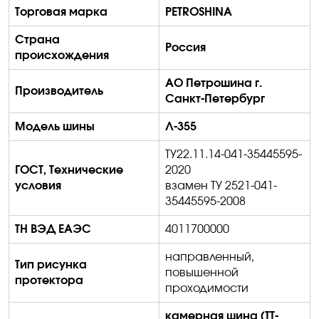
Торговая марка
PETROSHINA
Страна
Россия
происхождения
АО Петрошина г.
Производитель
Санкт-Петербург
Модель шины
Л-355
ТУ22.11.14-041-35445595-
ГОСТ, Технические
2020
условия
взамен ТУ 2521-041-
35445595-2008
ТН ВЭД ЕАЭС
4011700000
направленный,
Тип рисунка
повышенной
протектора
проходимости
камерная шина (
TT
-