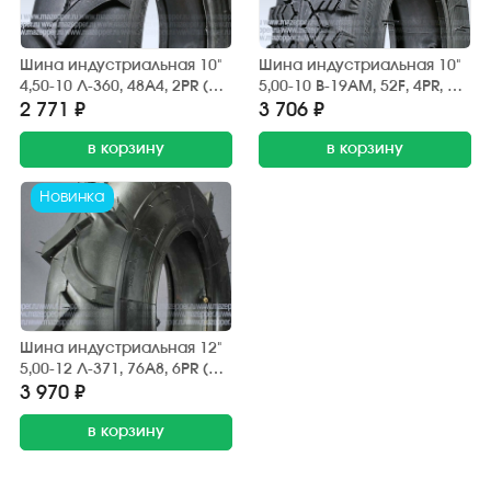
Шина индустриальная 10"
Шина индустриальная 10"
4,50-10 Л-360, 48A4, 2PR (с
5,00-10 В-19АМ, 52F, 4PR, с
камерой) "ПЕТРОШИНА"
камерой, ПЕТРОШИНА,
2 771 ₽
3 706 ₽
направленная,
прицепы Пчёлка, Скиф,
повышенной
в корзину
Тонар, дорожная
в корзину
проходимости
Новинка
Шина индустриальная 12"
5,00-12 Л-371, 76А8, 6PR (с
камерой) "ПЕТРОШИНА"
3 970 ₽
мотоблоки, минитракторы,
направленная,
в корзину
повышенной
проходимости