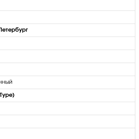
Петербург
нный
 Type
)