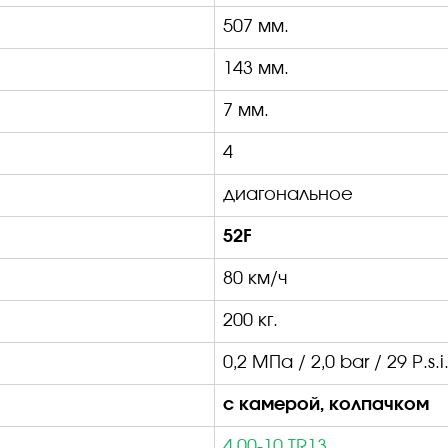
507 мм.
143 мм.
7 мм.
4
диагональное
52
F
8
0 км/ч
200 кг.
0,2 МПа / 2,0
bar
/ 29
P
.
s
.
i
с камерой, колпачком
4,00-10 TR13