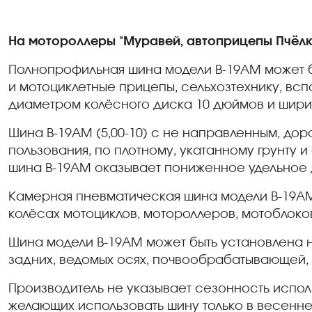
На мотороллеры "Муравей, автоприцепы Пчёлка
Полнопрофильная шина модели В-19АМ может б
и мотоциклетные прицепы, сельхозтехнику, вс
диаметром колёсного диска 10 дюймов и ширин
Шина В-19АМ (5,00-10) с не направленным, д
пользования, по плотному, укатанному грунту
шина В-19АМ оказывает пониженное удельное д
Камерная пневматическая шина модели В-19АМ
колёсах мотоциклов, мотороллеров, мотоблоко
Шина модели В-19АМ может быть установлена н
задних, ведомых осях, почвообрабатывающей, 
Производитель не указывает сезонность исполь
желающих использовать шину только в весенне-