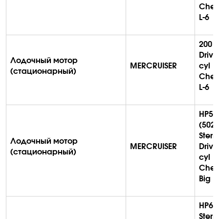
Chev
L-6
200 S
Drive
Лодочный мотор
MERCRUISER
cyl
(стационарный)
Chev
L-6
HP525
(502 
Stern
Лодочный мотор
MERCRUISER
Drive
(стационарный)
cyl
Chev
Big B
HP60
Stern