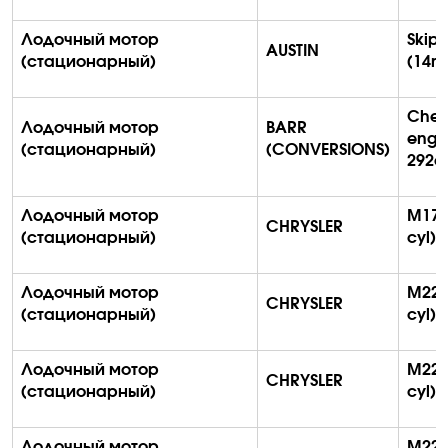
Лодочный мотор
Skip
AUSTIN
(стационарный)
(14m
Chev
Лодочный мотор
BARR
engi
(стационарный)
(CONVERSIONS)
292c
Лодочный мотор
M170
CHRYSLER
(стационарный)
с
yl
)
Лодочный мотор
M225
CHRYSLER
(стационарный)
с
yl
)
Лодочный мотор
M225
CHRYSLER
(стационарный)
с
yl
)
Лодочный мотор
M225