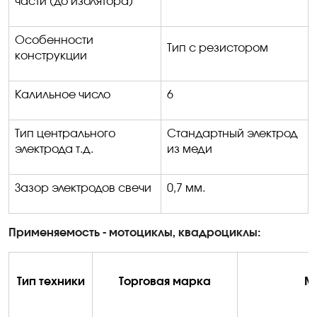
части (до изолятора)
Особенности
Тип с резистором
конструкции
Калильное число
6
Тип центрального
Стандартный электрод
электрода т.д.
из меди
Зазор электродов свечи
0,7 мм.
Применяемость - мотоциклы, квадроциклы:
Тип техники
Торговая марка
М