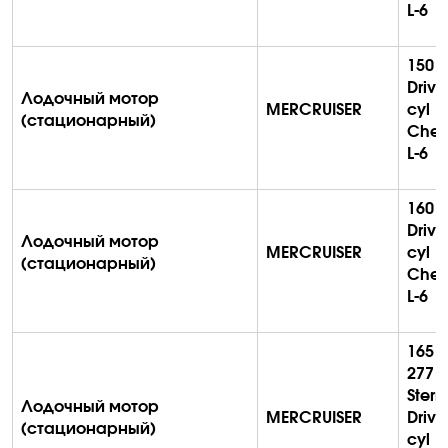
L-6
150 S
Drive
Лодочный мотор
MERCRUISER
cyl
(стационарный)
Chev
L-6
160 S
Drive
Лодочный мотор
MERCRUISER
cyl
(стационарный)
Chev
L-6
165 (
2771
Stern
Лодочный мотор
MERCRUISER
Drive
(стационарный)
cyl