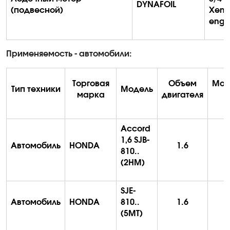
DYNAFOIL
(подвесной)
Xen
engi
Применяемость - автомобили:
Торговая
Объем
Мощ
Тип техники
Модель
марка
двигателя
(
Accord
1,6 SJB-
Автомобиль
HONDA
1.6
810..
(2HM)
SJE-
Автомобиль
HONDA
810..
1.6
(5MT)