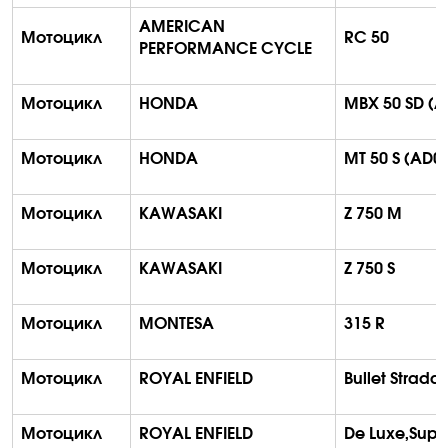
AMERICAN
Мотоцикл
RC 50
PERFORMANCE CYCLE
Мотоцикл
HONDA
MBX 50 SD (
Мотоцикл
HONDA
MT 50 S (AD0
Мотоцикл
KAWASAKI
Z 750 M
Мотоцикл
KAWASAKI
Z 750 S
Мотоцикл
MONTESA
315 R
Мотоцикл
ROYAL ENFIELD
Bullet
Strada 
Мотоцикл
ROYAL ENFIELD
De
Luxe,Supe