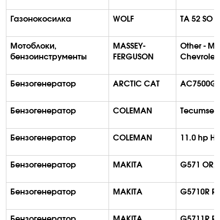
Газонокосилка
WOLF
TA 52 SO
Мотоблоки,
MASSEY-
Other - MF
бензоинструменты
FERGUSON
Chevrolet 
Бензогенератор
ARCTIC CAT
AC7500GD2
Бензогенератор
COLEMAN
Tecumseh 
Бензогенератор
COLEMAN
11.0
hp
Ho
Бензогенератор
MAKITA
G571 OR, 
Бензогенератор
MAKITA
G5710R R
Бензогенератор
MAKITA
G5711R R