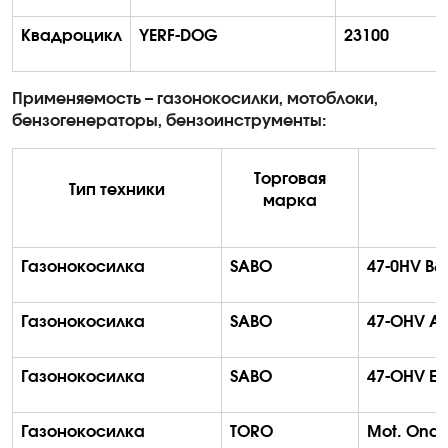
Квадроцикл
YERF-DOG
23100
Применяемость – газонокосилки, мотоблоки,
бензогенераторы, бензоинструменты:
Торговая
Тип техники
марка
Газонокосилка
SABO
47-0HV B&
Газонокосилка
SABO
47-OHV A 
Газонокосилка
SABO
47-OHV EA
Газонокосилка
TORO
Mot
.
Ona