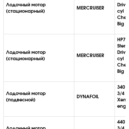
Лодочный мотор
Drive
MERCRUISER
(стационарный)
cyl
Chev
Big B
HP70
Stern
Лодочный мотор
Drive
MERCRUISER
(стационарный)
cyl
Chev
Big B
340
c
Лодочный мотор
3/4
R
DYNAFOIL
(подвесной)
Xen
engi
440
c
Лодочный мотор
3/4
R