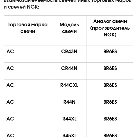
Взаимозаменяемость свечей иных торговых марок
и свечей
NGK
:
Аналог свечи
Торговая марка
Модель
(производитель
свечи
свечи
NGK)
AC
CR43N
BR6ES
AC
CR44N
BR6ES
AC
R44CXL
BR6ES
AC
R44N
BR6ES
AC
R44XL
BR6ES
AC
R45XL
BR6ES