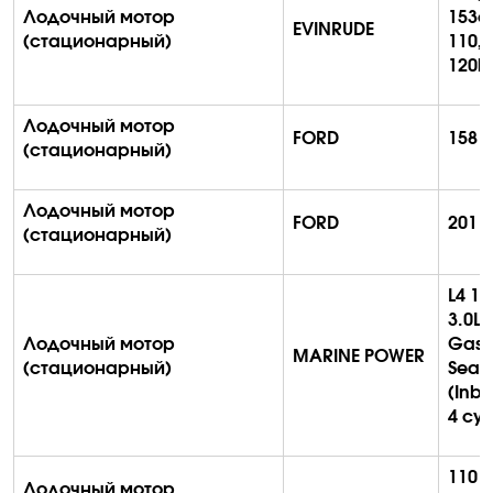
Лодочный мотор
153c
EVINRUDE
(стационарный)
110,
120h
Лодочный мотор
FORD
158
c
(стационарный)
Лодочный мотор
FORD
201
c
(стационарный)
L4 18
3.0L
Лодочный мотор
Gask
MARINE POWER
(стационарный)
Seat
(Inb
4
cyl
110
S
Лодочный мотор