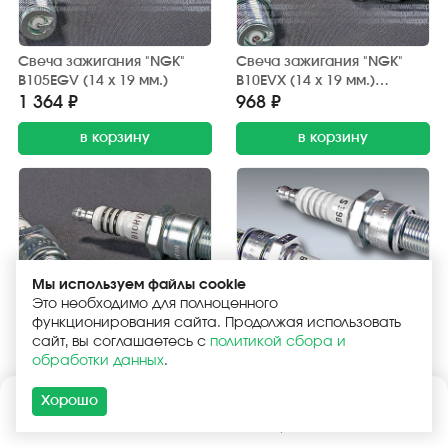
Свеча зажигания "NGK"
Свеча зажигания "NGK"
B105EGV (14 х 19 мм.)
B10EVX (14 х 19 мм.)
Platinum
1 364 ₽
968 ₽
в корзину
в корзину
Мы используем файлы cookie
Это необходимо для полноценного
Свеча зажигания "NGK"
Свеча зажигания "NGK"
функционирования сайта. Продолжая использовать
B10HVX (14 х 12,7 мм.)
B6ES (14 х 19 мм.)
сайт, вы соглашаетесь с
политикой сбора и
891 ₽
275 ₽
обработки данных
.
в корзину
в корзину
Хорошо
Каталог
Поиск
Корзина
Войти