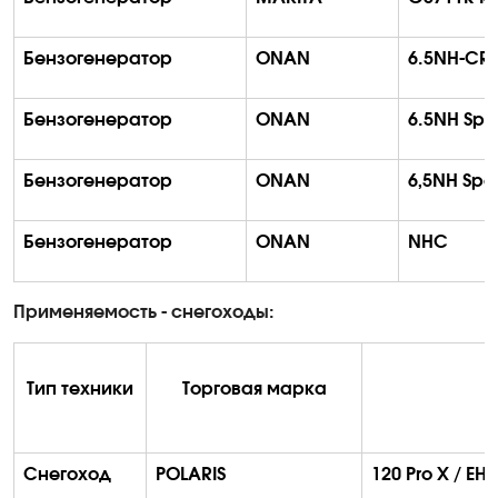
Бензогенератор
ONAN
6.5NH-CR
Бензогенератор
ONAN
6.5NH
Spe
Бензогенератор
ONAN
6,5NH
Spe
Бензогенератор
ONAN
NHC
Применяемость - снегоходы:
Тип техники
Торговая марка
Снегоход
POLARIS
120 Pro X / E