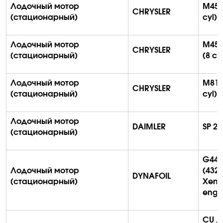
Лодочный мотор
M45-
CHRYSLER
(стационарный)
с
yl
)
Лодочный мотор
M45-
CHRYSLER
(стационарный)
(8
с
y
Лодочный мотор
M81 
CHRYSLER
(стационарный)
с
yl
)
Лодочный мотор
DAIMLER
SP 25
(стационарный)
G440
Лодочный мотор
(432
DYNAFOIL
(стационарный)
Xen
engi
CU , 