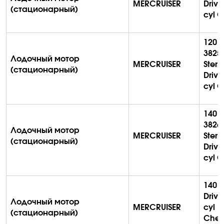
MERCRUISER
Drive
(стационарный)
cyl
G
120 (
3825
Лодочный мотор
MERCRUISER
Stern
(стационарный)
Drive
cyl
G
140 (
3826
Лодочный мотор
MERCRUISER
Stern
(стационарный)
Drive
cyl
G
140 S
Drive
Лодочный мотор
MERCRUISER
cyl
(стационарный)
Chev