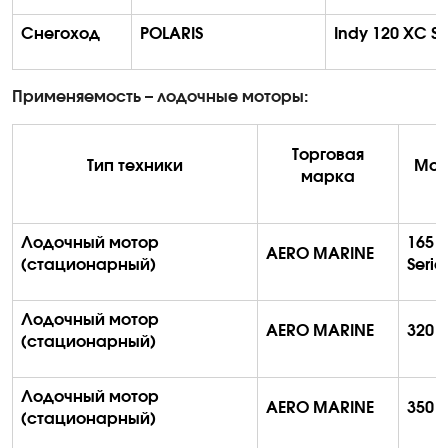
Снегоход
POLARIS
Indy
120 XC SP
Применяемость – лодочные моторы:
Торговая
Тип техники
Мод
марка
Лодочный мотор
165 
AERO MARINE
(стационарный)
Serie
Лодочный мотор
AERO MARINE
320
S
(стационарный)
Лодочный мотор
AERO MARINE
350
S
(стационарный)