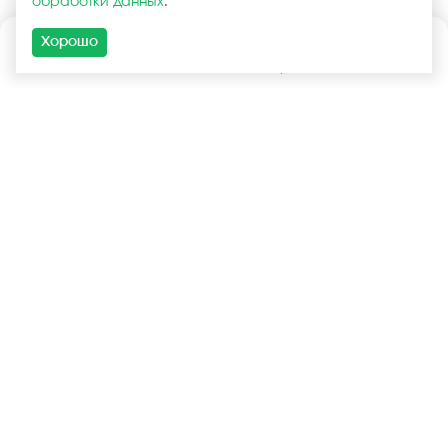
обработки данных
.
Хорошо
Каталог
Поиск
Корзина
Войти
+7 (925) 740-55-99
+7 (925) 506-77-33
Услуги
Покупателям
Оптовая продажа
Запчасти в наличии
Розничная продажа
Варианты доставки