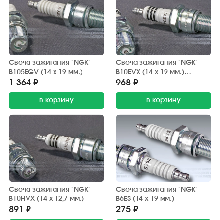
Свеча зажигания "NGK"
Свеча зажигания "NGK"
B105EGV (14 х 19 мм.)
B10EVX (14 х 19 мм.)
Platinum
1 364 ₽
968 ₽
в корзину
в корзину
Свеча зажигания "NGK"
Свеча зажигания "NGK"
B10HVX (14 х 12,7 мм.)
B6ES (14 х 19 мм.)
891 ₽
275 ₽