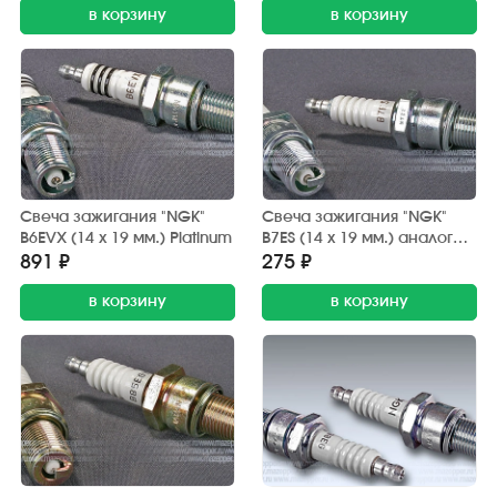
в корзину
в корзину
Свеча зажигания "NGK"
Свеча зажигания "NGK"
B6EVX (14 х 19 мм.) Platinum
B7ES (14 х 19 мм.) аналог
А23ДРМ
891 ₽
275 ₽
в корзину
в корзину