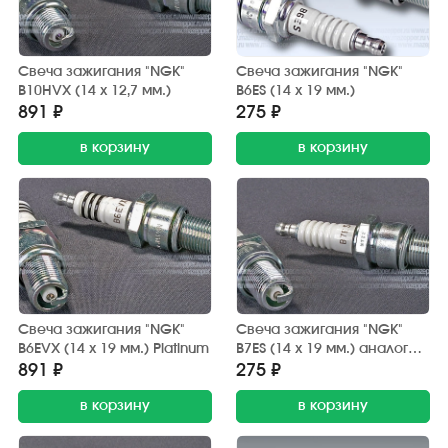
Свеча зажигания "NGK"
Свеча зажигания "NGK"
B10HVX (14 х 12,7 мм.)
B6ES (14 х 19 мм.)
891 ₽
275 ₽
в корзину
в корзину
Свеча зажигания "NGK"
Свеча зажигания "NGK"
B6EVX (14 х 19 мм.) Platinum
B7ES (14 х 19 мм.) аналог
А23ДРМ
891 ₽
275 ₽
в корзину
в корзину