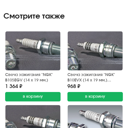
Смотрите также
Свеча зажигания "NGK"
Свеча зажигания "NGK"
B105EGV (14 х 19 мм.)
B10EVX (14 х 19 мм.)
Platinum
1 364 ₽
968 ₽
в корзину
в корзину