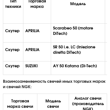
Тип
Торговая
Модель
техники
марка
д
Scarabeo 50 (
motore
Скутер
APRILIA
DiTech
)
SR 50 i.e. LC (
Iniezione
Скутер
APRILIA
diretta
DiTech
)
Скутер
SUZUKI
AY 50 Katana (
Di-Tech
)
Взаимозаменяемость свечей иных торговых марок
и свечей
NGK
:
Аналог свечи
Торговая
Модель
(производитель
марка свечи
свечи
NGK)