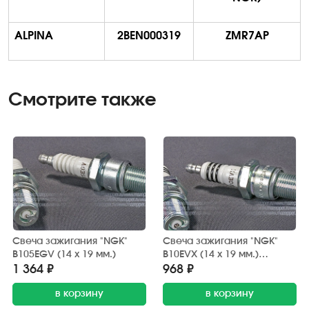
ALPINA
2BEN000319
ZMR7AP
Смотрите также
Свеча зажигания "NGK"
Свеча зажигания "NGK"
B105EGV (14 х 19 мм.)
B10EVX (14 х 19 мм.)
Platinum
1 364 ₽
968 ₽
в корзину
в корзину