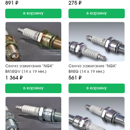
А23ДРМ
891 ₽
275 ₽
в корзину
в корзину
Свеча зажигания "NGK"
Свеча зажигания "NGK"
B85EGV (14 х 19 мм.)
B8EG (14 х 19 мм.)
1 364 ₽
561 ₽
в корзину
в корзину