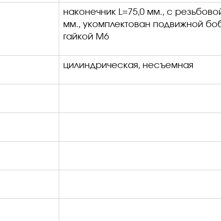
наконечник
L
=75,0 мм., с резьбово
мм., укомплектован подвижной б
гайкой М6
цилиндрическая, несъемная