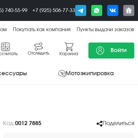
5) 740-55-99
+7 (925) 506-77-33
том
Покупать как компания
Пункты выдачи заказов
Войти
Отследить
ссчитать
Корзина
сессуары
Мотоэкипировка
Код:
0012 7885
Поделиться