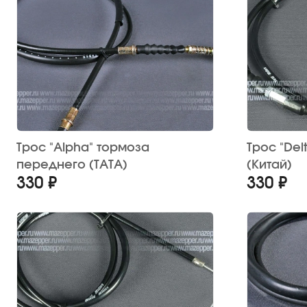
Трос "Alpha" тормоза
Трос "Del
переднего (TATA)
(Китай)
330 ₽
330 ₽