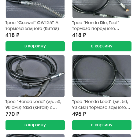
Трос "Guowei" GW125T-A
Трос "Honda Dio, Tact"
тормоза заднего (Китай)
тормоза переднего
(Китай)
418 ₽
418 ₽
в корзину
в корзину
Трос "Honda Lead" (дв. 50,
Трос "Honda Lead" (дв. 50,
90 см3) газа (Китай) с
90 см3) тормоза заднего
разветвителем
(SINOKI-SUPRA)
770 ₽
495 ₽
в корзину
в корзину