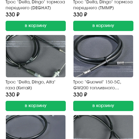
Трос "Delta, Dingo" тормоза
Трос "Delta, Dingo" тормоза
переднего (DEGHAT)
переднего (TMMP)
330 ₽
330 ₽
в корзину
в корзину
Трос "Delta, Dingo, Alfa"
Трос "Guowei" 150-5С,
газа (Китай)
GW200 топливного
корректора (Китай)
330 ₽
330 ₽
в корзину
в корзину