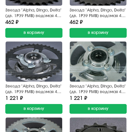
Звезда "Alpha, Dingo, Delta"
Звезда "Alpha, Dingo, Delta"
(дв. 1P39 FMB) ведомая 420
(дв. 1P39 FMB) ведомая 420
(z=39) AFH
(z=41) AFH
462 ₽
462 ₽
в корзину
в корзину
Звезда "Alpha, Dingo, Delta"
Звезда "Alpha, Dingo, Delta"
(дв. 1P39 FMB) ведомая 428
(дв. 1P39 FMB) ведомая 428
(z=41) Китай (со ступицей)
(z=41) Китай (со ступицей)
1 221 ₽
1 221 ₽
анодированная
в корзину
в корзину