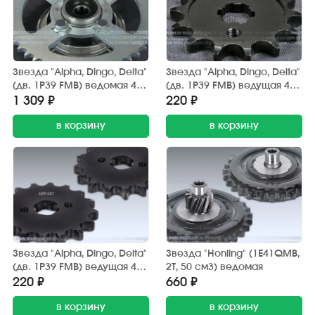
Звезда "Alpha, Dingo, Delta"
Звезда "Alpha, Dingo, Delta"
(дв. 1P39 FMB) ведомая 428
(дв. 1P39 FMB) ведущая 428
(z=46) Китай (со ступицей)
(z=14) AFH
1 309 ₽
220 ₽
в корзину
в корзину
Звезда "Alpha, Dingo, Delta"
Звезда "Honling" (1E41QMB,
(дв. 1P39 FMB) ведущая 428
2T, 50 см3) ведомая
(z=16) AFH
220 ₽
660 ₽
в корзину
в корзину