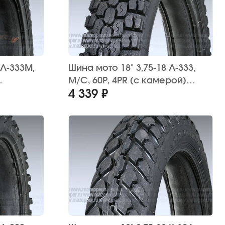
 Л-333М,
Шина мото 18" 3,75-18 Л-333,
M/C, 60P, 4PR (с камерой)
4 339 ₽
 (эндуро)
"ПЕТРОШИНА" ИЖ, Ява (эндуро)