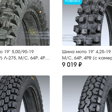
Новинка
 19" 5,00/90-19
Шина мото 19" 4,25-19 
) Л-275, M/C, 64P, 4PR
M/C, 64P, 4PR (с каме
9 019 ₽
ой) "ПЕТРОШИНА"
"ПЕТРОШИНА" (кросс)