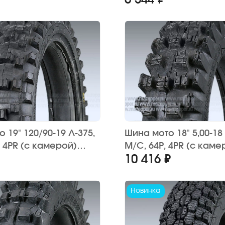
6 544 ₽
орожная)
Днепр (эндуро)
 19" 120/90-19 Л-375,
Шина мото 18" 5,00-18 
 4PR (с камерой)
M/C, 64P, 4PR (с каме
10 416 ₽
НА" Урал, Днепр,
"ПЕТРОШИНА" (вентиль
кросс)
кросс
Новинка