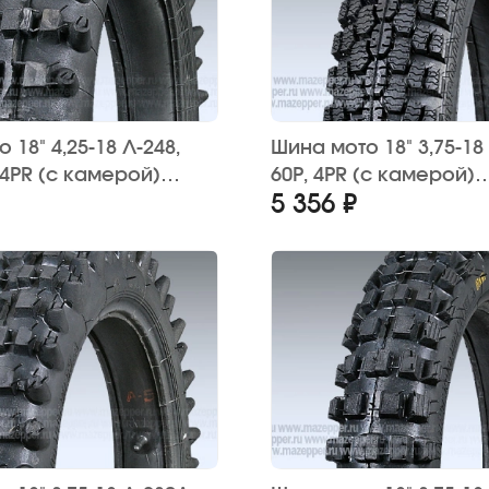
 18" 4,25-18 Л-248,
Шина мото 18" 3,75-18
 4PR (с камерой)
60P, 4PR (с камерой)
5 356 ₽
НА" (кросс)
"ПЕТРОШИНА" ИЖ, Ява
зимняя