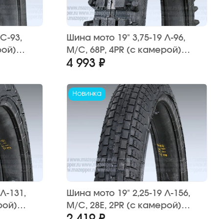
Шина мото 19" 3,75-19 Л-96,
рой)
M/C, 68P, 4PR (с камерой)
4 993 ₽
непр,
"ПЕТРОШИНА" Урал, Днепр,
К-750 (кросс)
Новинка
Л-131,
Шина мото 19" 2,25-19 Л-156,
рой)
M/C, 28E, 2PR (с камерой)
, Урал,
"ПЕТРОШИНА" Верховина, Рига