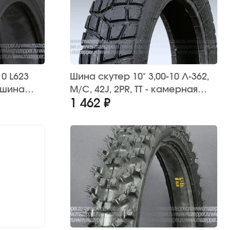
10 L623
Шина скутер 10" 3,00-10 Л-362,
 шина
M/C, 42J, 2PR, ТТ - камерная
1 462 ₽
)
шина, (без камеры)
"ПЕТРОШИНА" (эндуро)