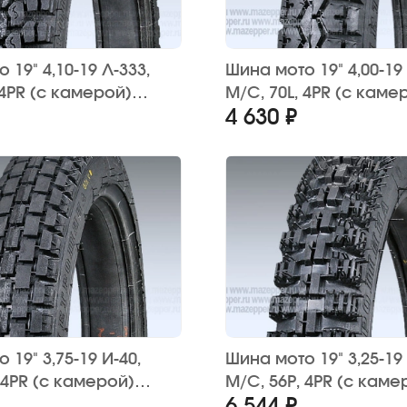
 19" 4,10-19 Л-333,
Шина мото 19" 4,00-19 С-93,
 4PR (с камерой)
M/C, 70L, 4PR (с каме
4 630 ₽
НА" Урал, Днепр,
"ПЕТРОШИНА" Урал, Д
дуро)
К-750 (дорожная)
9" 3,75-19 И-40,
Шина мото 19" 3,25-19 
 4PR (с камерой)
M/C, 56P, 4PR (с каме
НА" Урал, Днепр,
"ПЕТРОШИНА" Иж-49, 56