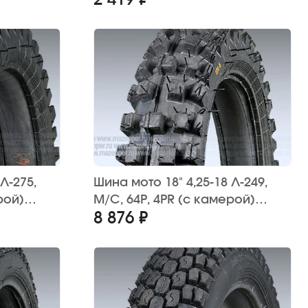
2 419 ₽
(дорожная)
Л-275,
Шина мото 18" 4,25-18 Л-249,
рой)
M/C, 64P, 4PR (с камерой)
8 876 ₽
 TR4)
"ПЕТРОШИНА" (кросс)