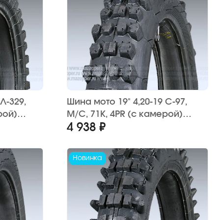
Л-329,
Шина мото 19" 4,20-19 С-97,
рой)
M/C, 71K, 4PR (с камерой)
4 938 ₽
"ПЕТРОШИНА" Урал, Днепр,
К-750 (кросс)
Новинка