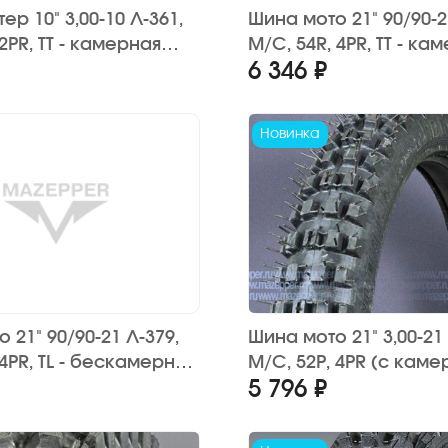
ер 10" 3,00-10 Л-361,
Шина мото 21" 90/90-2
 2PR, ТТ - камерная
M/C, 54R, 4PR, ТТ - ка
6 346 ₽
ез камеры)
шина, (без камеры)
НА" (дорожн.)
"ПЕТРОШИНА" (кросс)
Новинка
 21" 90/90-21 Л-379,
Шина мото 21" 3,00-21 
 4PR, TL - бескамерная
M/C, 52P, 4PR (с каме
5 796 ₽
ТРОШИНА" (дорожная)
"ПЕТРОШИНА" (кросс)