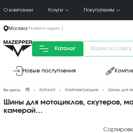
О компании
Услуги
Покупателям
Москва
(
Укажите адрес
)
Каталог
Новые поступления
Компл
Каталог
Комплектующие
Шины для м
Вы здесь:
Шины для мотоциклов, скутеров, м
камерой…
Сортировк