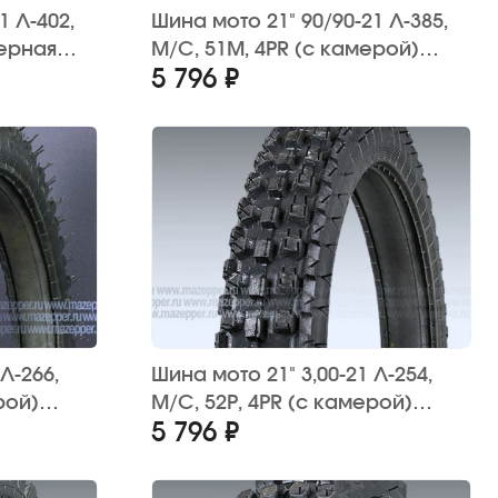
1 Л-402,
Шина мото 21" 90/90-21 Л-385,
мерная
M/C, 51М, 4PR (с камерой)
5 796 ₽
"ПЕТРОШИНА" (кросс)
Л-266,
Шина мото 21" 3,00-21 Л-254,
рой)
M/C, 52P, 4PR (с камерой)
5 796 ₽
"ПЕТРОШИНА" (кросс)