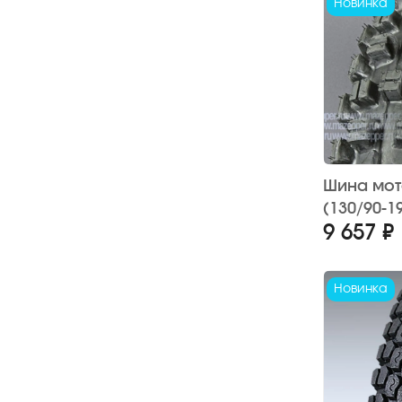
Новинка
Шина мото
(130/90-19
9 657 ₽
(с камер
(кросс)
Новинка