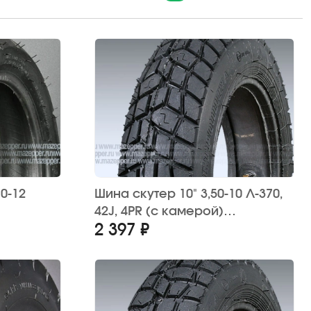
0-12
Шина скутер 10" 3,50-10 Л-370,
42J, 4PR (с камерой)
2 397 ₽
"ПЕТРОШИНА" (вентиль JS87)
ная)
мет. угловой (эндуро)