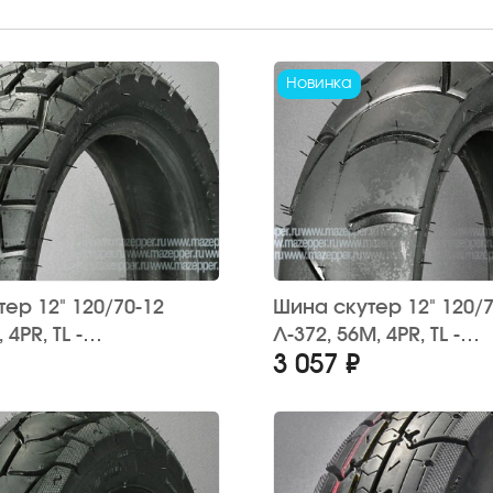
Новинка
ер 12" 120/70-12
Шина скутер 12" 120/7
 4PR, TL -
Л-372, 56M, 4PR, TL -
3 057 ₽
рная шина
бескамерная шина
НА" (эндуро)
"ПЕТРОШИНА" (дорож