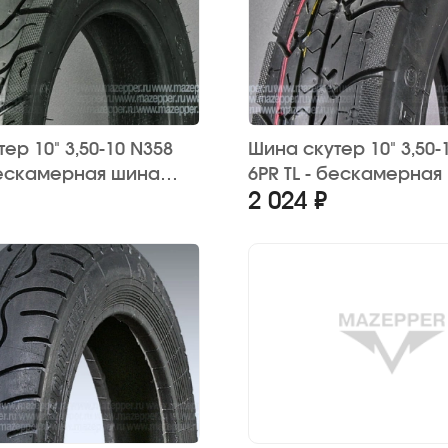
ер 10" 3,50-10 N358
Шина скутер 10" 3,50-
 бескамерная шина
6PR TL - бескамерная
2 024 ₽
 (дорожная)
"YONGXIN" (дорожная