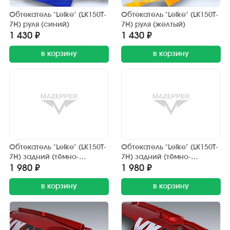
Обтекатель "Leike" (LK150T-
Обтекатель "Leike" (LK150T-
7H) руля (синий)
7H) руля (желтый)
1 430 ₽
1 430 ₽
в корзину
в корзину
Обтекатель "Leike" (LK150T-
Обтекатель "Leike" (LK150T-
7H) задний (тёмно-
7H) задний (тёмно-
зеленый) правый
зеленый) левый
1 980 ₽
1 980 ₽
в корзину
в корзину