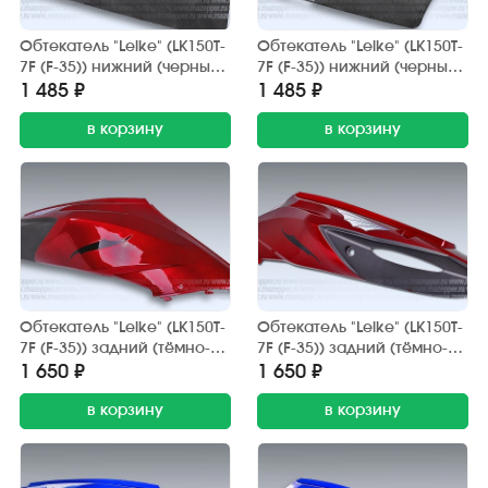
Обтекатель "Leike" (LK150T-
Обтекатель "Leike" (LK150T-
7F (F-35)) нижний (черный,
7F (F-35)) нижний (черный,
матовый) правый
матовый) левый
1 485 ₽
1 485 ₽
в корзину
в корзину
Обтекатель "Leike" (LK150T-
Обтекатель "Leike" (LK150T-
7F (F-35)) задний (тёмно-
7F (F-35)) задний (тёмно-
красный) правый
красный) левый
1 650 ₽
1 650 ₽
в корзину
в корзину