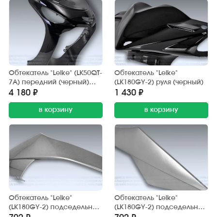
Обтекатель "Leike" (LK50QT-
Обтекатель "Leike"
7A) передний (черный)
(LK180GY-2) руля (черный)
нижняя часть
4 180 ₽
1 430 ₽
в корзину
в корзину
Обтекатель "Leike"
Обтекатель "Leike"
(LK180GY-2) подседельный
(LK180GY-2) подседельный
(серый) правый
(серый) левый