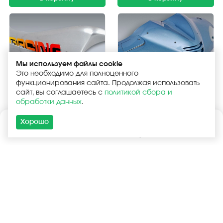
Мы используем файлы cookie
Это необходимо для полноценного
функционирования сайта. Продолжая использовать
Обтекатель "Leike" (LK150T-
Обтекатель "Leike" (LK150T-
сайт, вы соглашаетесь с
политикой сбора и
7D,7B,7G,7E) нижний
7D) руля передний (серо-
обработки данных
.
(серый) левый
голубой)
1 485 ₽
1 430 ₽
Хорошо
в корзину
в корзину
Каталог
Поиск
Корзина
Войти
Обтекатель "Leike" (LK150T-
Обтекатель "Leike" (LK150T-