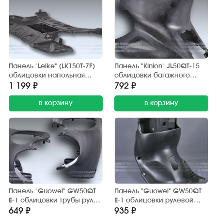
Панель "Leike" (LK150T-7F)
Панель "Kinlon" JL50QT-15
облицовки напольная
облицовки багажного
(верхняя)
отсека (внешняя)
1 199 ₽
792 ₽
в корзину
в корзину
Панель "Guowei" GW50QT
Панель "Guowei" GW50QT
E-1 облицовки трубы руля
E-1 облицовки рулевой
(задняя)
колонки (внутренняя)
649 ₽
935 ₽