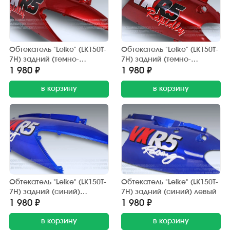
Обтекатель "Leike" (LK150T-
Обтекатель "Leike" (LK150T-
7H) задний (темно-
7H) задний (темно-
красный) правый
красный) левый
1 980 ₽
1 980 ₽
в корзину
в корзину
Обтекатель "Leike" (LK150T-
Обтекатель "Leike" (LK150T-
7H) задний (синий)
7H) задний (синий) левый
правый
1 980 ₽
1 980 ₽
в корзину
в корзину