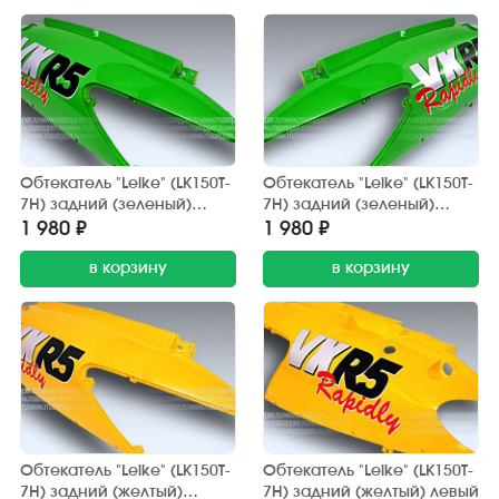
Обтекатель "Leike" (LK150T-
Обтекатель "Leike" (LK150T-
7H) задний (зеленый)
7H) задний (зеленый)
правый
левый
1 980 ₽
1 980 ₽
в корзину
в корзину
Обтекатель "Leike" (LK150T-
Обтекатель "Leike" (LK150T-
7H) задний (желтый)
7H) задний (желтый) левый