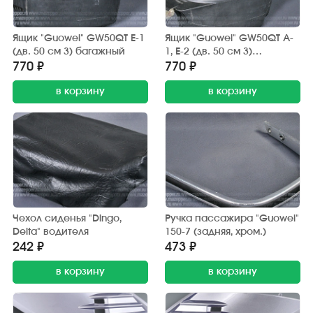
Ящик "Guowei" GW50QT E-1
Ящик "Guowei" GW50QT A-
(дв. 50 см 3) багажный
1, Е-2 (дв. 50 см 3)
багажный
770 ₽
770 ₽
в корзину
в корзину
Чехол сиденья "Dingo,
Ручка пассажира "Guowei"
Delta" водителя
150-7 (задняя, хром.)
242 ₽
473 ₽
в корзину
в корзину