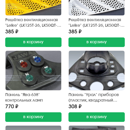
Решётка вентиляционная
Решётка вентиляционная
"Leike" (LK125T-26, LK50QT-
"Leike" (LK125T-26, LK50QT-
17E) переднего обтекателя
17E) переднего обтекателя
385 ₽
385 ₽
(желтая)
(белая)
в корзину
в корзину
Панель "Ява-638"
Панель "Урал" приборов
контрольных ламп
(пластик, квадратный
патрон)
770 ₽
308 ₽
в корзину
в корзину