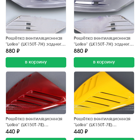
Решётка вентиляционная
Решётка вентиляционная
"Leike" (LK150T-7H) заднего
"Leike" (LK150T-7H) заднего
обтекателя (светло-серая)
обтекателя (светло-серая)
880 ₽
880 ₽
правая
левая
в корзину
в корзину
Решётка вентиляционная
Решётка вентиляционная
"Leike" (LK150T-7E)
"Leike" (LK150T-7E)
переднего обтекателя
переднего обтекателя
440 ₽
440 ₽
(тёмно-красная)
(желтая)