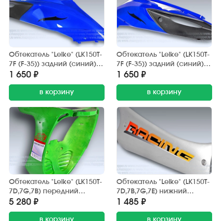
Обтекатель "Leike" (LK150T-
Обтекатель "Leike" (LK150T-
7F (F-35)) задний (синий)
7F (F-35)) задний (синий)
правый
левый
1 650 ₽
1 650 ₽
в корзину
в корзину
Обтекатель "Leike" (LK150T-
Обтекатель "Leike" (LK150T-
7D,7G,7B) передний
7D,7B,7G,7E) нижний
(зелёный) нижний
(серый) правый
5 280 ₽
1 485 ₽
в корзину
в корзину