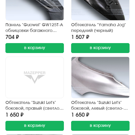
Панель "Guowei" GW125T-A
Обтекатель "Yamaha Jog"
облицовки багажного
передний (черный)
отсека (внешняя)
704 ₽
1 507 ₽
в корзину
в корзину
Обтекатель "Suzuki Let's"
Обтекатель "Suzuki Let's"
боковой, правый (светло-
боковой, левый (светло-
серый)
серый)
1 650 ₽
1 650 ₽
в корзину
в корзину