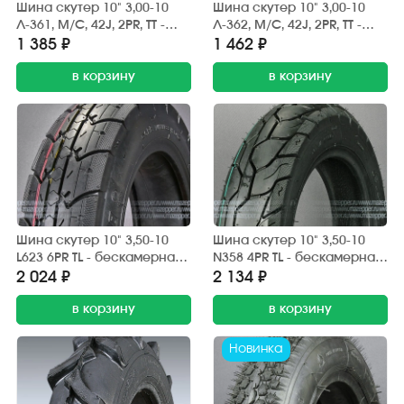
Шина скутер 10" 3,00-10
Шина скутер 10" 3,00-10
Л-361, M/C, 42J, 2PR, ТТ -
Л-362, M/C, 42J, 2PR, ТТ -
камерная шина, (без
камерная шина, (без
1 385 ₽
1 462 ₽
камеры) "ПЕТРОШИНА"
камеры) "ПЕТРОШИНА"
(дорожн.)
в корзину
(эндуро)
в корзину
Шина скутер 10" 3,50-10
Шина скутер 10" 3,50-10
L623 6PR TL - бескамерная
N358 4PR TL - бескамерная
шина "YONGXIN"
шина "NAIDUN" (дорожная)
2 024 ₽
2 134 ₽
(дорожная)
в корзину
в корзину
Новинка