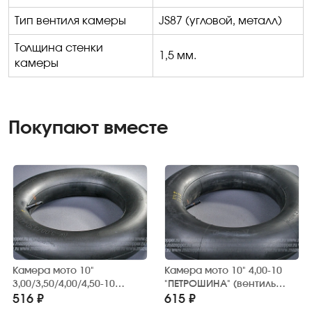
Тип вентиля камеры
JS87
(угловой, металл)
Толщина стенки
1,5 мм.
камеры
Покупают вместе
Камера мото 10"
Камера мото 10" 4,00-10
3,00/3,50/4,00/4,50-10
"ПЕТРОШИНА" (вентиль
"ПЕТРОШИНА" (вентиль
TR13) прямой,
516 ₽
615 ₽
TR13) прямой,
обрезиненный