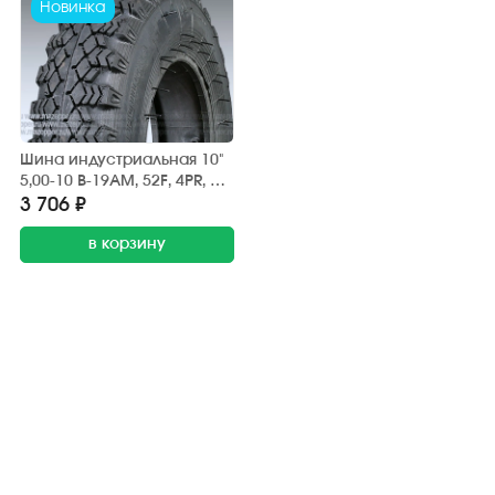
Новинка
Шина индустриальная 10"
5,00-10 В-19АМ, 52F, 4PR, с
камерой, ПЕТРОШИНА,
3 706 ₽
прицепы Пчёлка, Скиф,
Тонар, дорожная
в корзину