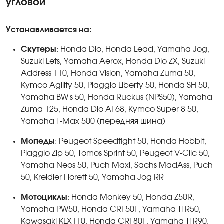
угловой
Устанавливается на:
Скутеры
: Honda Dio, Honda Lead, Yamaha Jog,
Suzuki Lets, Yamaha Aerox, Honda Dio ZX, Suzuki
Address 110, Honda Vision, Yamaha Zuma 50,
Kymco Agility 50, Piaggio Liberty 50, Honda SH 50,
Yamaha BW's 50, Honda Ruckus (NPS50), Yamaha
Zuma 125, Honda Dio AF68, Kymco Super 8 50,
Yamaha T-Max 500 (передняя шина)
Мопеды
: Peugeot Speedfight 50, Honda Hobbit,
Piaggio Zip 50, Tomos Sprint 50, Peugeot V-Clic 50,
Yamaha Neos 50, Puch Maxi, Sachs MadAss, Puch
50, Kreidler Florett 50, Yamaha Jog RR
Мотоциклы
: Honda Monkey 50, Honda Z50R,
Yamaha PW50, Honda CRF50F, Yamaha TTR50,
Kawasaki KLX110, Honda CRF80F, Yamaha TTR90,