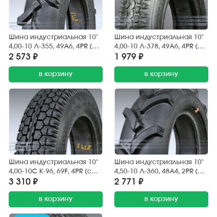
Шина индустриальная 10"
Шина индустриальная 10"
4,00-10 Л-355, 49A6, 4PR (с
4,00-10 Л-378, 49А6, 4PR (с
камерой) "ПЕТРОШИНА"
камерой) "ПЕТРОШИНА"
2 573 ₽
1 979 ₽
мотоблоки "Нева",
садовые, строительные
"Каскад", "Угра"
в корзину
тачки, складские тележки
в корзину
направленная,
и платформы
повышенной
проходимости
Шина индустриальная 10"
Шина индустриальная 10"
4,00-10С К-96, 69F, 4PR (с
4,50-10 Л-360, 48A4, 2PR (с
камерой) "ПЕТРОШИНА"
камерой) "ПЕТРОШИНА"
3 310 ₽
2 771 ₽
дорожная, повышенной
направленная,
грузоподъёмности
в корзину
повышенной
в корзину
проходимости