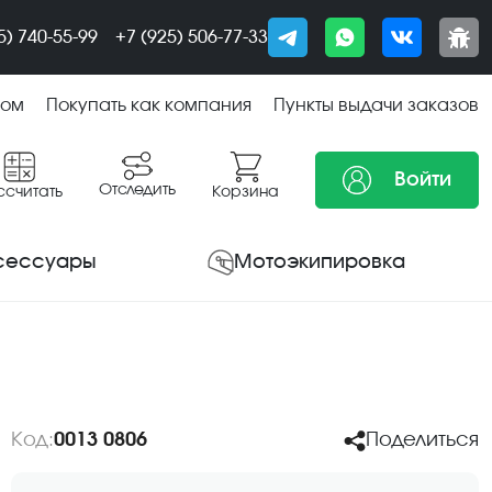
5) 740-55-99
+7 (925) 506-77-33
том
Покупать как компания
Пункты выдачи заказов
Войти
Отследить
ссчитать
Корзина
сессуары
Мотоэкипировка
Код:
0013 0806
Поделиться