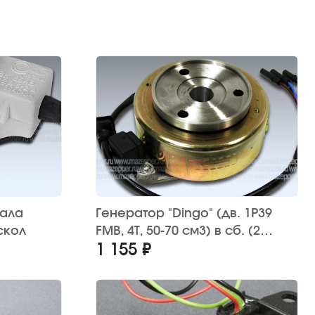
нала
Генератор "Dingo" (дв. 1P39
скол
FMB, 4Т, 50-70 см3) в сб. (2
1 155 ₽
катушки) Китай