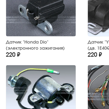
Датчик "Honda Dio"
Датчик "Y
(электронного зажигания)
(дв. 1E4
220 ₽
220 ₽
зажигани