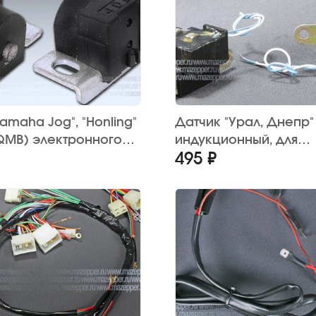
amaha Jog", "Honling"
Датчик "Урал, Днепр"
0QMB) электронного
индукционный, для
495 ₽
я
бесконтактного зажи
"СовеК"