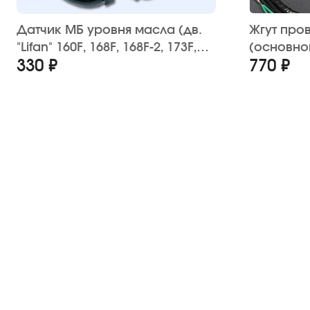
Датчик МБ уровня масла (дв.
Жгут про
"Lifan" 160F, 168F, 168F-2, 173F,
(основно
330 ₽
770 ₽
177F, 182F)