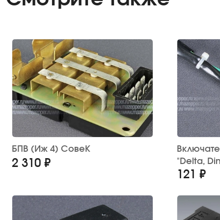
БПВ (Иж 4) СовеК
Включате
"Delta, Di
2 310 ₽
121 ₽
Китай