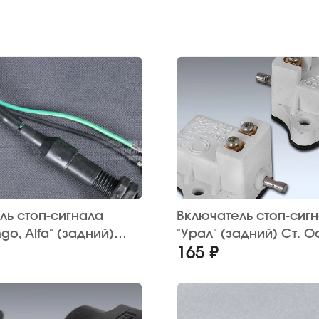
ль стоп-сигнала
Включатель стоп-сиг
ngo, Alfa" (задний)
"Урал" (задний) Ст. О
165 ₽