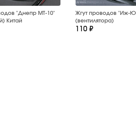
водов "Днепр МТ-10"
Жгут проводов "Иж-Ю
й) Китай
(вентилятора)
110 ₽