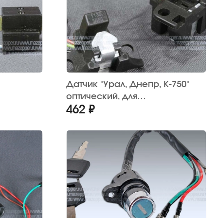
Датчик "Урал, Днепр, К-750"
оптический, для
462 ₽
гания
микопроцессорного
зажигания "СовеК"