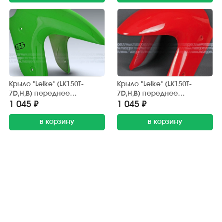
Крыло "Leike" (LK150T-
Крыло "Leike" (LK150T-
7D,H,B) переднее
7D,H,B) переднее
(зелёное) передняя часть
(красное) передняя часть
1 045 ₽
1 045 ₽
в корзину
в корзину