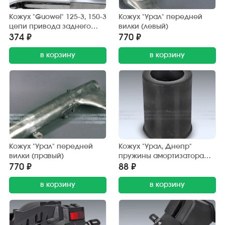
Кожух "Guowei" 125-3, 150-3
Кожух "Урал" передней
цепи привода заднего
вилки (левый)
колеса (защитный) хром.
374 ₽
770 ₽
в корзину
в корзину
Кожух "Урал" передней
Кожух "Урал, Днепр"
вилки (правый)
пружины амортизатора
(пластик)
770 ₽
88 ₽
в корзину
в корзину