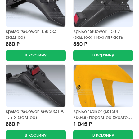
Крыло "Guowei" 150-5С
Крыло "Guowei" 150-7
(заднее)
(заднее) нижняя часть
880 ₽
880 ₽
в корзину
в корзину
Крыло "Guowei" GW50QT A-
Крыло "Leike" (LK150T-
1, Е-2 (заднее)
7D,H,B) переднее (желтое)
передняя часть
880 ₽
1 045 ₽
в корзину
в корзину