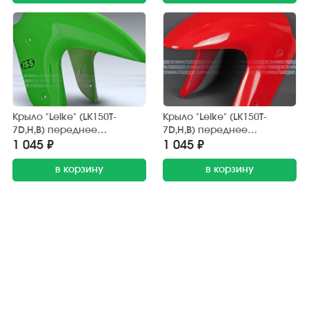
Крыло "Leike" (LK150T-
Крыло "Leike" (LK150T-
7D,H,B) переднее
7D,H,B) переднее
(зелёное) передняя часть
(красное) передняя часть
1 045 ₽
1 045 ₽
в корзину
в корзину