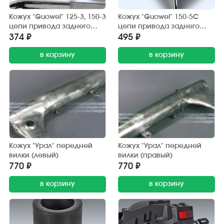
Кожух "Guowei" 125-3, 150-3
Кожух "Guowei" 150-5С
цепи привода заднего
цепи привода заднего
колеса (защитный) хром.
колеса (защитный) хром.
374 ₽
495 ₽
в корзину
в корзину
Кожух "Урал" передней
Кожух "Урал" передней
вилки (левый)
вилки (правый)
770 ₽
770 ₽
в корзину
в корзину