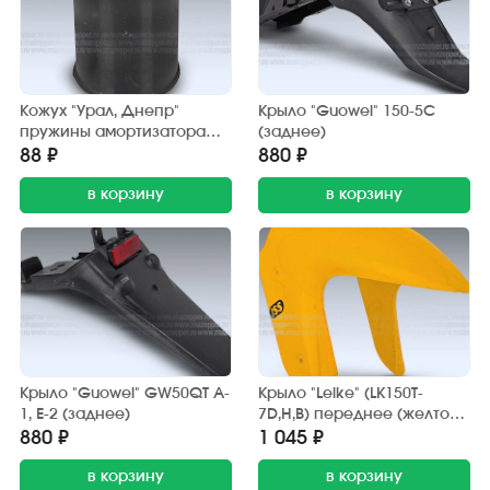
Кожух "Урал, Днепр"
Крыло "Guowei" 150-5С
пружины амортизатора
(заднее)
(пластик)
88 ₽
880 ₽
в корзину
в корзину
Крыло "Guowei" GW50QT A-
Крыло "Leike" (LK150T-
1, Е-2 (заднее)
7D,H,B) переднее (желтое)
передняя часть
880 ₽
1 045 ₽
в корзину
в корзину