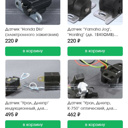
Датчик "Honda Dio"
Датчик "Yamaha Jog",
(электронного зажигания)
"Honling" (дв. 1E40QMB)
электронного зажигания
220 ₽
220 ₽
в корзину
в корзину
Датчик "Урал, Днепр"
Датчик "Урал, Днепр,
индукционный, для
К-750" оптический, для
бесконтактного зажигания
микопроцессорного
495 ₽
462 ₽
"СовеК"
зажигания "СовеК"
в корзину
в корзину