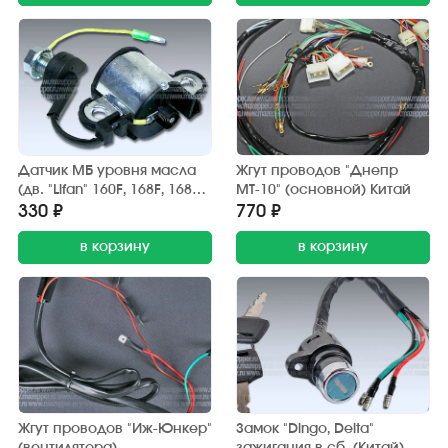
Датчик МБ уровня масла
Жгут проводов "Днепр
(дв. "Lifan" 160F, 168F, 168F-
МТ-10" (основной) Китай
2, 173F, 177F, 182F)
330 ₽
770 ₽
в корзину
в корзину
Жгут проводов "Иж-Юнкер"
Замок "Dingo, Delta"