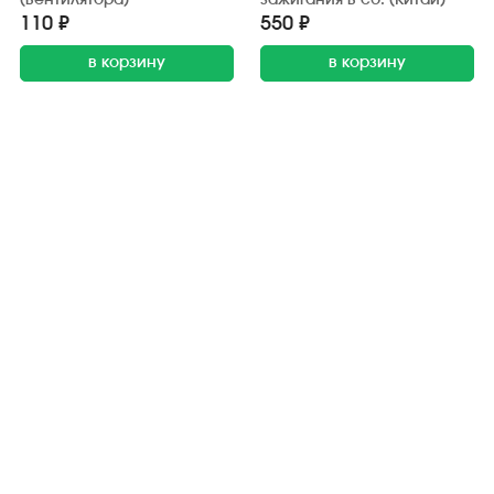
(вентилятора)
зажигания в сб. (Китай)
110 ₽
550 ₽
в корзину
в корзину