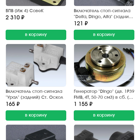
БПВ (Иж 4) СовеК
Включатель стоп-сигнала
"Delta, Dingo, Alfa" (задний)
2 310 ₽
Китай
121 ₽
в корзину
в корзину
Включатель стоп-сигнала
Генератор "Dingo" (дв. 1P39
"Урал" (задний) Ст. Оскол
FMB, 4Т, 50-70 см3) в сб. (2
катушки) Китай
165 ₽
1 155 ₽
в корзину
в корзину