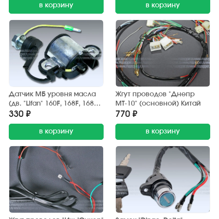
в корзину
в корзину
Датчик МБ уровня масла
Жгут проводов "Днепр
(дв. "Lifan" 160F, 168F, 168F-
МТ-10" (основной) Китай
2, 173F, 177F, 182F)
330 ₽
770 ₽
в корзину
в корзину