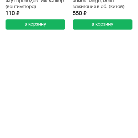
Жгут проводов "Иж-Юнкер"
Замок "Dingo, Delta"
(вентилятора)
зажигания в сб. (Китай)
110 ₽
550 ₽
в корзину
в корзину