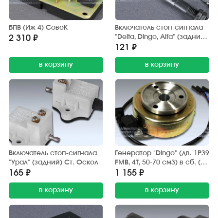
БПВ (Иж 4) СовеК
Включатель стоп-сигнала
"Delta, Dingo, Alfa" (задний)
2 310 ₽
Китай
121 ₽
в корзину
в корзину
Включатель стоп-сигнала
Генератор "Dingo" (дв. 1P39
"Урал" (задний) Ст. Оскол
FMB, 4Т, 50-70 см3) в сб. (2
катушки) Китай
165 ₽
1 155 ₽
в корзину
в корзину