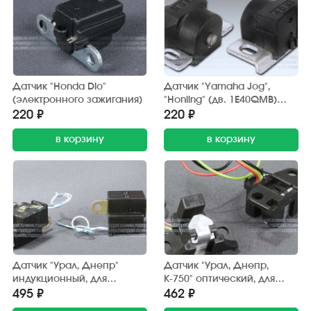
Датчик "Honda Dio"
Датчик "Yamaha Jog",
(электронного зажигания)
"Honling" (дв. 1E40QMB)
электронного зажигания
220 ₽
220 ₽
в корзину
в корзину
Датчик "Урал, Днепр"
Датчик "Урал, Днепр,
индукционный, для
К-750" оптический, для
бесконтактного зажигания
микопроцессорного
495 ₽
462 ₽
"СовеК"
зажигания "СовеК"