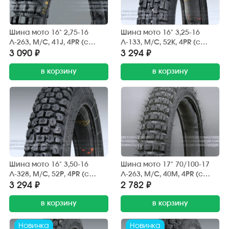
Шина мото 16" 2,75-16
Шина мото 16" 3,25-16
Л-263, M/C, 41J, 4PR (с
Л-133, M/C, 52К, 4PR (с
камерой) "ПЕТРОШИНА"
камерой) "ПЕТРОШИНА"
3 090 ₽
3 294 ₽
Карпаты, Дельта (эндуро)
Восход, Сова, Курьер
в корзину
(дорожная)
в корзину
Шина мото 16" 3,50-16
Шина мото 17" 70/100-17
Л-328, M/C, 52P, 4PR (с
Л-263, M/C, 40M, 4PR (с
камерой) "ПЕТРОШИНА"
камерой) "ПЕТРОШИНА"
3 294 ₽
2 782 ₽
Восход, Сова, Курьер
DELTA (вентиль TR4) эндуро
(эндуро)
в корзину
в корзину
Новинка
Новинка