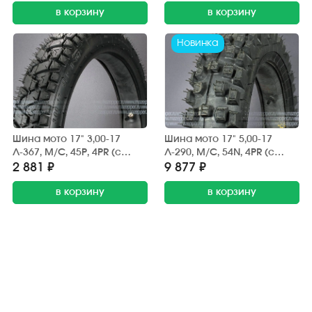
в корзину
в корзину
Новинка
Шина мото 17" 3,00-17
Шина мото 17" 5,00-17
Л-367, M/C, 45P, 4PR (с
Л-290, M/C, 54N, 4PR (с
камерой) "ПЕТРОШИНА"
камерой) "ПЕТРОШИНА"
2 881 ₽
9 877 ₽
DELTA (вентиль TR4) эндуро
(кросс)
в корзину
в корзину