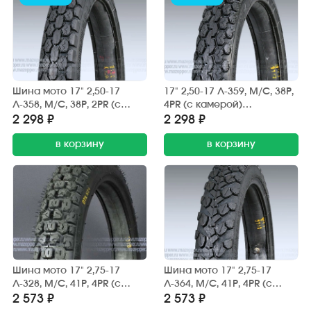
Шина мото 17" 2,50-17
17" 2,50-17 Л-359, M/C, 38P,
Л-358, M/C, 38P, 2PR (с
4PR (с камерой)
камерой) "ПЕТРОШИНА"
"ПЕТРОШИНА" DELTA
2 298 ₽
2 298 ₽
DELTA (вентиль TR4) эндуро
(вентиль TR4) эндуро
в корзину
в корзину
Шина мото 17" 2,75-17
Шина мото 17" 2,75-17
Л-328, M/C, 41P, 4PR (с
Л-364, M/C, 41P, 4PR (с
камерой) "ПЕТРОШИНА"
камерой) "ПЕТРОШИНА"
2 573 ₽
2 573 ₽
DELTA (вентиль TR4) эндуро
DELTA (вентиль TR4) эндуро