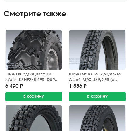
Смотрите также
Шина квадроцикла 12"
Шина мото 16" 2,50/85-16
27х12-12 HF278 4PR "DURO"
Л-264, M/C, J39, 2PR (с
X-Treme
камерой) "ПЕТРОШИНА"
6 490 ₽
1 836 ₽
Карпаты, Дельта (дор.)
в корзину
в корзину